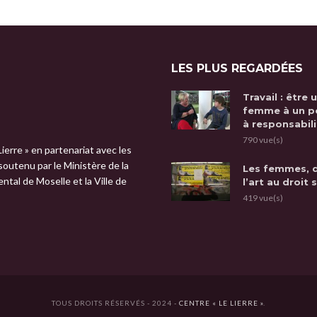
LES PLUS REGARDÉES
Travail : être 
femme à un p
à responsabili
790 vue(s)
Lierre » en partenariat avec les
 soutenu par le Ministère de la
Les femmes, 
tal de Moselle et la Ville de
l’art au droit 
419 vue(s)
TOUS DROITS RÉSERVÉS - 2024 -
CENTRE « LE LIERRE »
.