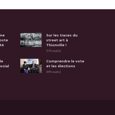
une
Sur les traces du
oste
street art à
té
Thionville !
575 vue(s)
de
Comprendre le vote
social
et les élections
395 vue(s)