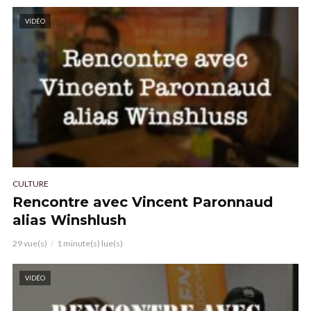
VIDÉO
CULTURE
Rencontre avec Vincent Paronnaud
alias Winshlush
29 vue(s)
1 minute(s) lue(s)
VIDÉO