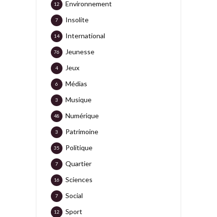
Environnement
12
Insolite
7
International
14
Jeunesse
76
Jeux
4
Médias
6
Musique
3
Numérique
48
Patrimoine
3
Politique
35
Quartier
7
Sciences
16
Social
7
Sport
12