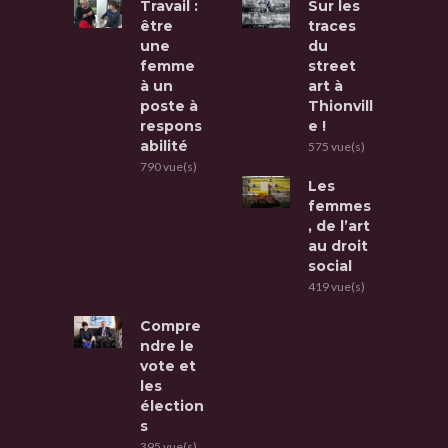
Travail :
Sur les
être
traces
une
du
femme
street
à un
art à
poste à
Thionvill
respons
e !
abilité
575 vue(s)
790 vue(s)
Les
femmes
, de l’art
au droit
social
419 vue(s)
Compre
ndre le
vote et
les
élection
s
395 vue(s)