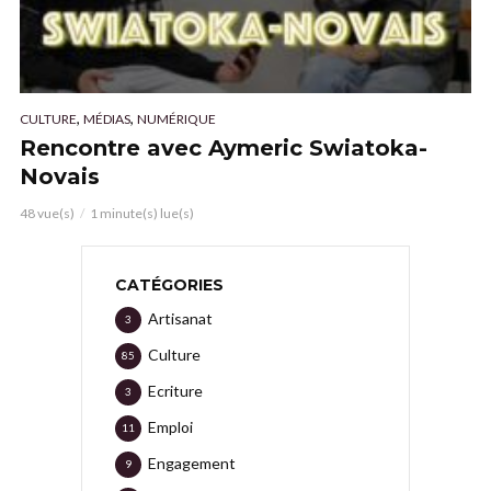
,
,
CULTURE
MÉDIAS
NUMÉRIQUE
Rencontre avec Aymeric Swiatoka-
Novais
48 vue(s)
1 minute(s) lue(s)
CATÉGORIES
Artisanat
3
Culture
85
Ecriture
3
Emploi
11
Engagement
9