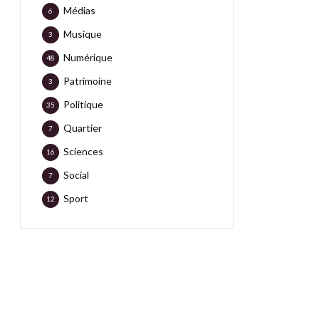
Médias
6
Musique
3
Numérique
48
Patrimoine
3
Politique
35
Quartier
7
Sciences
16
Social
7
Sport
12