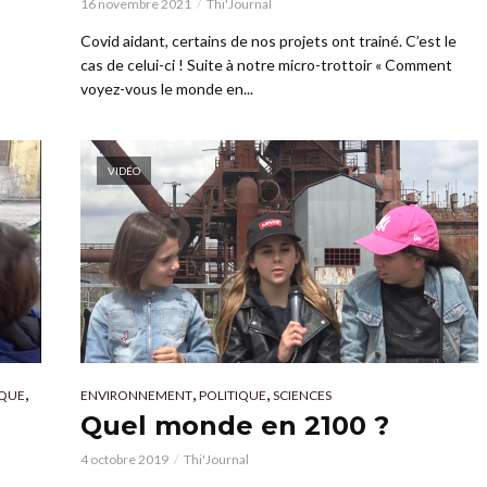
16 novembre 2021
Thi'Journal
Covid aidant, certains de nos projets ont trainé. C’est le
cas de celui-ci ! Suite à notre micro-trottoir « Comment
voyez-vous le monde en...
VIDÉO
,
,
,
QUE
ENVIRONNEMENT
POLITIQUE
SCIENCES
Quel monde en 2100 ?
4 octobre 2019
Thi'Journal