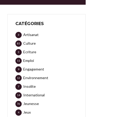
CATÉGORIES
Artisanat
3
Culture
85
Ecriture
3
Emploi
11
Engagement
9
Environnement
12
Insolite
7
International
14
Jeunesse
76
Jeux
4