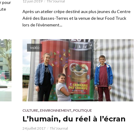
12 juin 2019
Thi'Journal
r pour
oute
Après un atelier crêpe destiné aux plus jeunes du Centre
Aéré des Basses-Terres et la venue de leur Food Truck
lors de l’évènement...
VIDÉO
,
,
CULTURE
ENVIRONNEMENT
POLITIQUE
L’humain, du réel à l’écran
24 juillet 2017
Thi'Journal