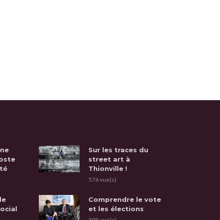
une
Sur les traces du
oste
street art à
té
Thionville !
576 vue(s)
de
Comprendre le vote
social
et les élections
395 vue(s)