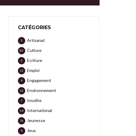
CATÉGORIES
Artisanat
3
Culture
85
Ecriture
3
Emploi
11
Engagement
9
Environnement
12
Insolite
7
International
14
Jeunesse
76
Jeux
4