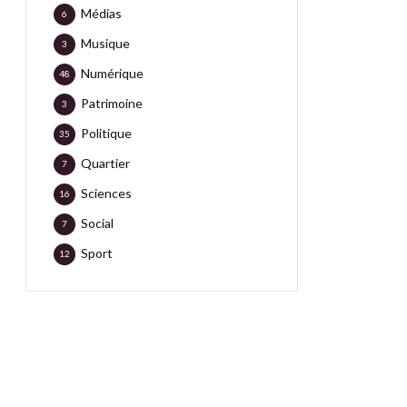
Médias
6
Musique
3
Numérique
48
Patrimoine
3
Politique
35
Quartier
7
Sciences
16
Social
7
Sport
12