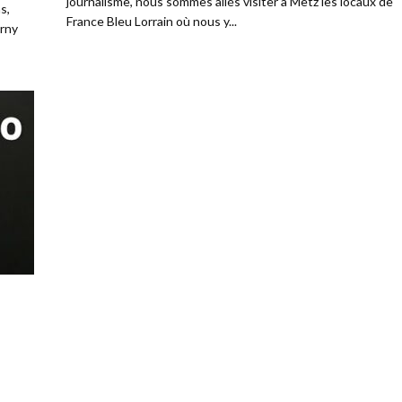
journalisme, nous sommes allés visiter à Metz les locaux de
s,
France Bleu Lorrain où nous y...
rny