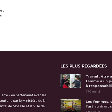
est
ne
LES PLUS REGARDÉES
Travail : être 
femme à un p
à responsabili
790 vue(s)
Lierre » en partenariat avec les
 soutenu par le Ministère de la
Les femmes, 
tal de Moselle et la Ville de
l’art au droit 
419 vue(s)