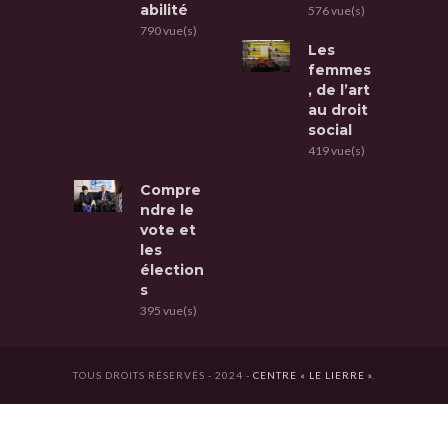
abilité
576 vue(s)
790 vue(s)
Les
femmes
, de l’art
au droit
social
419 vue(s)
Compre
ndre le
vote et
les
élection
s
395 vue(s)
TOUS DROITS RÉSERVÉS - 2024 -
CENTRE « LE LIERRE »
.