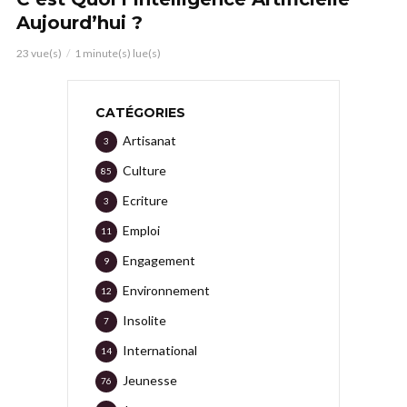
Aujourd’hui ?
23 vue(s)
1 minute(s) lue(s)
CATÉGORIES
Artisanat
3
Culture
85
Ecriture
3
Emploi
11
Engagement
9
Environnement
12
Insolite
7
International
14
Jeunesse
76