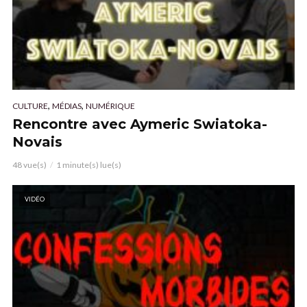
,
,
CULTURE
MÉDIAS
NUMÉRIQUE
Rencontre avec Aymeric Swiatoka-
Novais
48 vue(s)
1 minute(s) lue(s)
VIDÉO