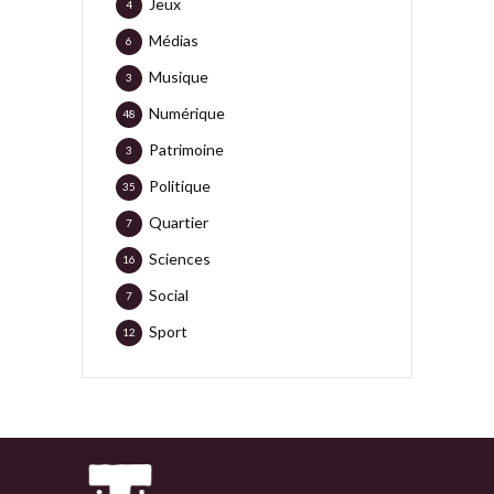
Jeux
4
Médias
6
Musique
3
Numérique
48
Patrimoine
3
Politique
35
Quartier
7
Sciences
16
Social
7
Sport
12