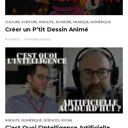
,
,
,
,
,
CULTURE
ECRITURE
INSOLITE
JEUNESSE
MUSIQUE
NUMÉRIQUE
Créer un P’tit Dessin Animé
41 vue(s)
3 minute(s) lue(s)
,
,
,
INSOLITE
NUMÉRIQUE
SCIENCES
SOCIAL
C’est Quoi l’Intelligence Artificielle