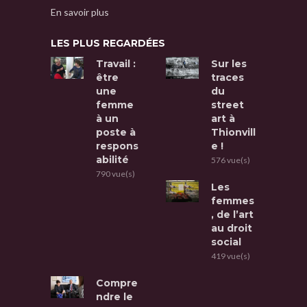
En savoir plus
LES PLUS REGARDÉES
Travail :
Sur les
être
traces
une
du
femme
street
à un
art à
poste à
Thionvill
respons
e !
abilité
576 vue(s)
790 vue(s)
Les
femmes
, de l’art
au droit
social
419 vue(s)
Compre
ndre le