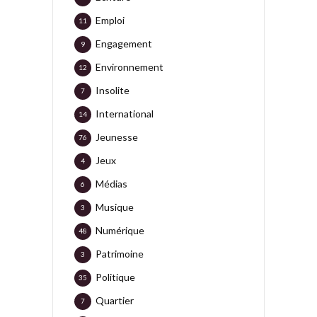
Emploi
11
Engagement
9
Environnement
12
Insolite
7
International
14
Jeunesse
76
Jeux
4
Médias
6
Musique
3
Numérique
48
Patrimoine
3
Politique
35
Quartier
7