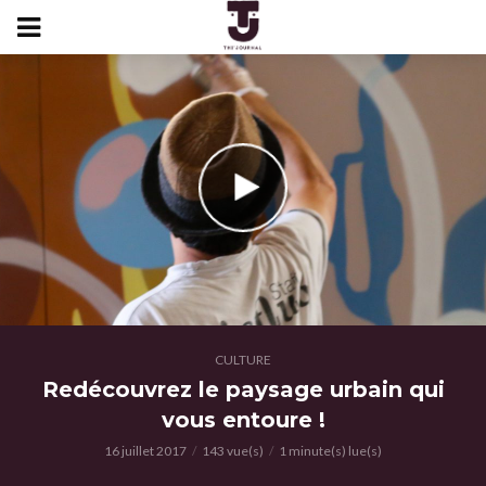
CULTURE
Redécouvrez le paysage urbain qui
vous entoure !
16 juillet 2017
143 vue(s)
1 minute(s) lue(s)