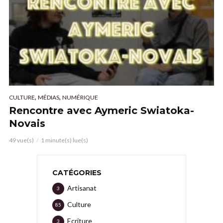
,
,
CULTURE
MÉDIAS
NUMÉRIQUE
Rencontre avec Aymeric Swiatoka-
Novais
49 vue(s)
1 minute(s) lue(s)
CATÉGORIES
Artisanat
3
Culture
85
Ecriture
3