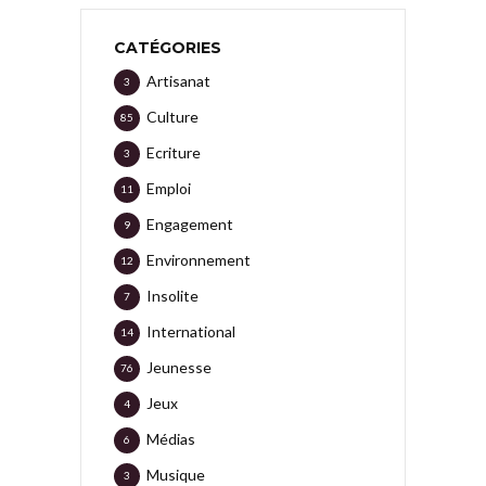
CATÉGORIES
Artisanat
3
Culture
85
Ecriture
3
Emploi
11
Engagement
9
Environnement
12
Insolite
7
International
14
Jeunesse
76
Jeux
4
Médias
6
Musique
3