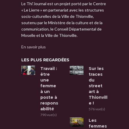
Le Thi'Journal est un projet porté par le Centre
« Le Lierre » en partenariat avec les structures
socio-culturelles de la Ville de Thionville,
soutenu par le Ministère de la culture et de la
communication, le Conseil Départemental de
Moselle et la Ville de Thionville.
En savoir plus
LES PLUS REGARDÉES
Travail :
Sur les
être
traces
une
du
femme
street
à un
art à
poste à
Thionvill
respons
e !
abilité
576 vue(s)
790 vue(s)
Les
femmes