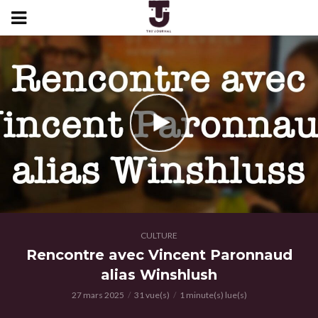
CULTURE
Rencontre avec Vincent Paronnaud
alias Winshlush
27 mars 2025
31 vue(s)
1 minute(s) lue(s)