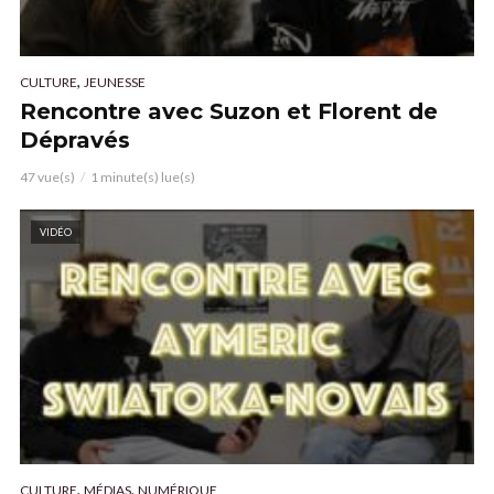
,
CULTURE
JEUNESSE
Rencontre avec Suzon et Florent de
Dépravés
47 vue(s)
1 minute(s) lue(s)
VIDÉO
,
,
CULTURE
MÉDIAS
NUMÉRIQUE