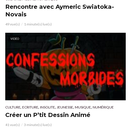
Rencontre avec Aymeric Swiatoka-
Novais
49 vue(s)
1 minute(s) lue(s)
VIDÉO
,
,
,
,
,
CULTURE
ECRITURE
INSOLITE
JEUNESSE
MUSIQUE
NUMÉRIQUE
Créer un P’tit Dessin Animé
41 vue(s)
3 minute(s) lue(s)