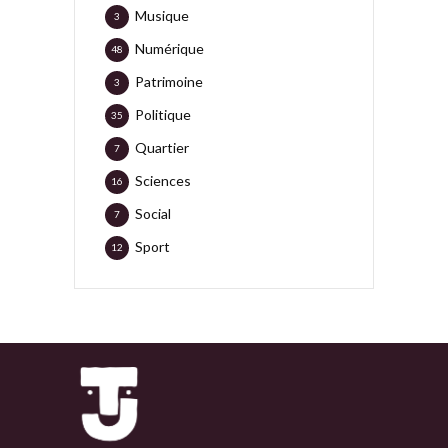
Musique
3
Numérique
48
Patrimoine
3
Politique
35
Quartier
7
Sciences
16
Social
7
Sport
12