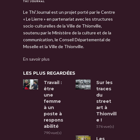
Le Thi'Journal est un projet porté par le Centre
« Le Lierre » en partenariat avec les structures
socio-culturelles de la Ville de Thionville,
soutenu par le Ministère de la culture et de la
communication, le Conseil Départemental de
Moselle et la Ville de Thionville.
En savoir plus
LES PLUS REGARDÉES
Travail :
Sur les
être
traces
une
du
femme
street
à un
art à
poste à
Thionvill
respons
e !
abilité
576 vue(s)
790 vue(s)
Les