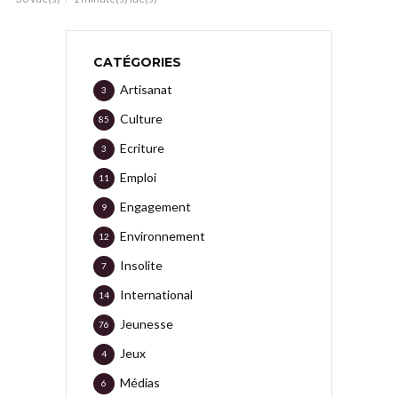
CATÉGORIES
Artisanat
3
Culture
85
Ecriture
3
Emploi
11
Engagement
9
Environnement
12
Insolite
7
International
14
Jeunesse
76
Jeux
4
Médias
6