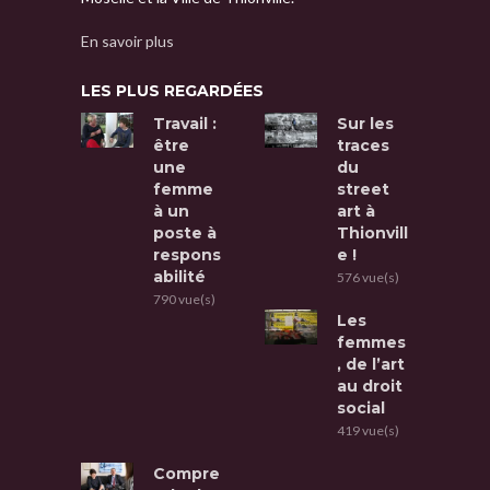
En savoir plus
LES PLUS REGARDÉES
Travail :
Sur les
être
traces
une
du
femme
street
à un
art à
poste à
Thionvill
respons
e !
abilité
576 vue(s)
790 vue(s)
Les
femmes
, de l’art
au droit
social
419 vue(s)
Compre