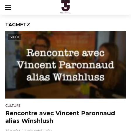
TAGMETZ
VIDÉO
CULTURE
Rencontre avec Vincent Paronnaud
alias Winshlush
32 vue(s)
1 minute(s) lue(s)