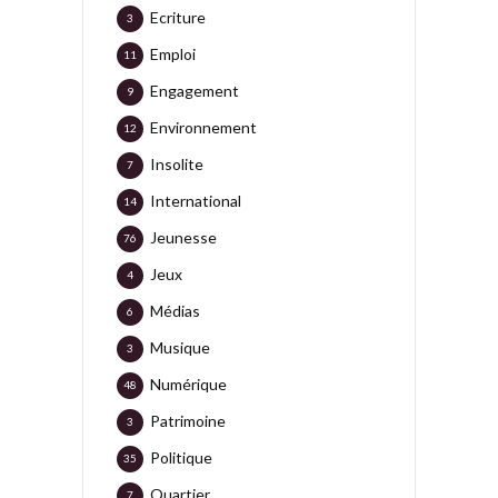
Ecriture
3
Emploi
11
Engagement
9
Environnement
12
Insolite
7
International
14
Jeunesse
76
Jeux
4
Médias
6
Musique
3
Numérique
48
Patrimoine
3
Politique
35
Quartier
7