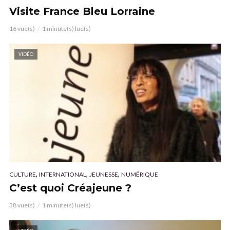
Visite France Bleu Lorraine
16 vue(s)
1 minute(s) lue(s)
VIDÉO
,
,
,
CULTURE
INTERNATIONAL
JEUNESSE
NUMÉRIQUE
C’est quoi Créajeune ?
38 vue(s)
1 minute(s) lue(s)