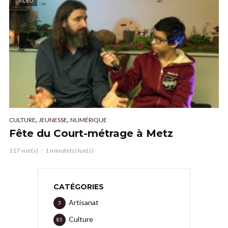
VIDÉO
,
,
CULTURE
JEUNESSE
NUMÉRIQUE
Fête du Court-métrage à Metz
117 vue(s)
1 minute(s) lue(s)
CATÉGORIES
Artisanat
3
Culture
85