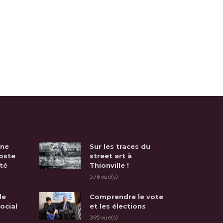
une
Sur les traces du
oste
street art à
té
Thionville !
576 vue(s)
de
Comprendre le vote
social
et les élections
395 vue(s)