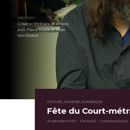
PRÉCÉDENT
Création littéraire et sonore
avec Pierre Stolze et Yvain
Von Stebut
,
,
CULTURE
JEUNESSE
NUMÉRIQUE
Fête du Court-mét
4 septembre 2018
116 vue(s)
1 minute(s) lue(s)