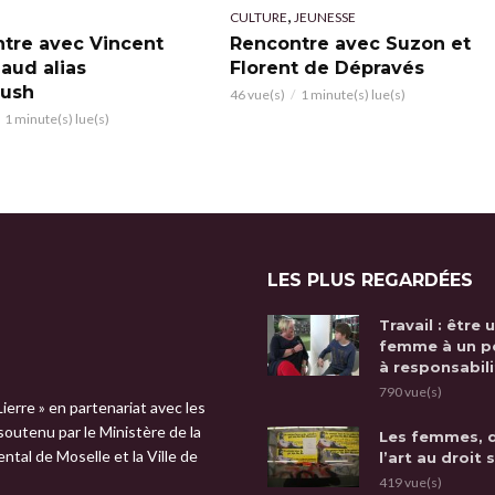
,
CULTURE
JEUNESSE
tre avec Vincent
Rencontre avec Suzon et
aud alias
Florent de Dépravés
lush
46 vue(s)
1 minute(s) lue(s)
1 minute(s) lue(s)
LES PLUS REGARDÉES
Travail : être 
femme à un p
à responsabili
790 vue(s)
Lierre » en partenariat avec les
 soutenu par le Ministère de la
Les femmes, 
tal de Moselle et la Ville de
l’art au droit 
419 vue(s)