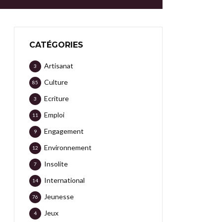
CATÉGORIES
Artisanat
3
Culture
85
Ecriture
3
Emploi
11
Engagement
9
Environnement
12
Insolite
7
International
14
Jeunesse
76
Jeux
4