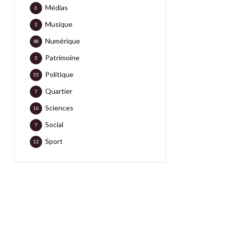
Médias
6
Musique
3
Numérique
48
Patrimoine
3
Politique
35
Quartier
7
Sciences
16
Social
7
Sport
12