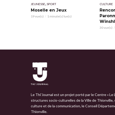
,
JEUNESSE
SPORT
CULTURE
Moselle en Jeux
Rencon
Paronn
19 vue(s)
1 minute(s) lue(s)
Winsh
30 vue(s)
Le Thi'Journal est un projet porté par le Centre « Le 
structures socio-culturelles de la Ville de Thionville,
culture et de la communication, le Conseil Départemen
Thionville.