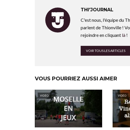
THI'JOURNAL
C'est nous, l'équipe du Th
parlent de Thionville ! Vo
rejoindre en cliquant
là
!
VOIR TOUS LES ARTICLES
VOUS POURRIEZ AUSSI AIMER
VIDÉO
VIDÉO