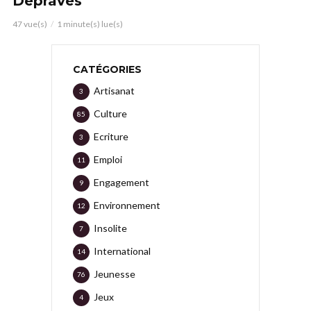
Dépravés
47 vue(s)
1 minute(s) lue(s)
CATÉGORIES
Artisanat
3
Culture
85
Ecriture
3
Emploi
11
Engagement
9
Environnement
12
Insolite
7
International
14
Jeunesse
76
Jeux
4