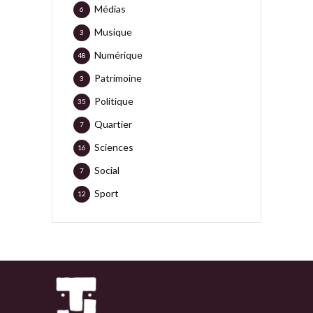
Médias
6
Musique
3
Numérique
48
Patrimoine
3
Politique
35
Quartier
7
Sciences
16
Social
7
Sport
12