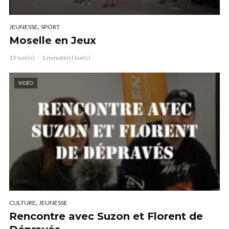
,
JEUNESSE
SPORT
Moselle en Jeux
19 vue(s)
1 minute(s) lue(s)
VIDÉO
,
CULTURE
JEUNESSE
Rencontre avec Suzon et Florent de