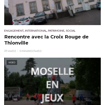
,
,
,
ENGAGEMENT
INTERNATIONAL
PATRIMOINE
SOCIAL
Rencontre avec la Croix Rouge de
Thionville
25 vue(s)
1 minute(s) lue(s)
VIDÉO