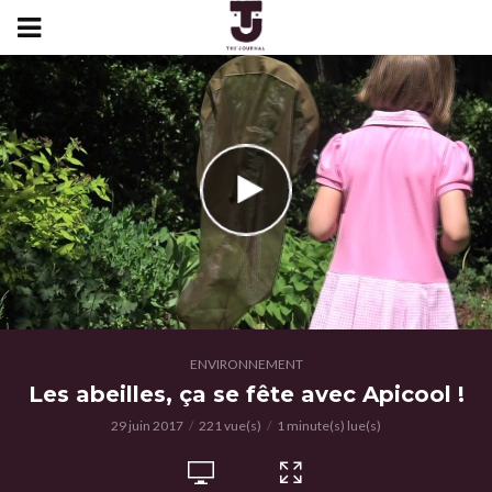
ENVIRONNEMENT
Les abeilles, ça se fête avec Apicool !
29 juin 2017
221 vue(s)
1 minute(s) lue(s)