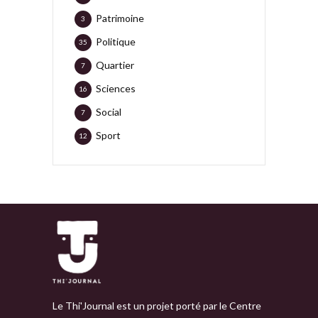
Patrimoine
3
Politique
35
Quartier
7
Sciences
16
Social
7
Sport
12
Le Thi'Journal est un projet porté par le Centre