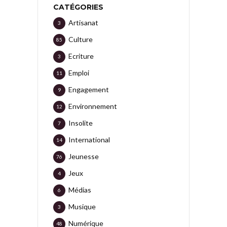
CATÉGORIES
Artisanat
3
Culture
85
Ecriture
3
Emploi
11
Engagement
9
Environnement
12
Insolite
7
International
14
Jeunesse
76
Jeux
4
Médias
6
Musique
3
Numérique
48