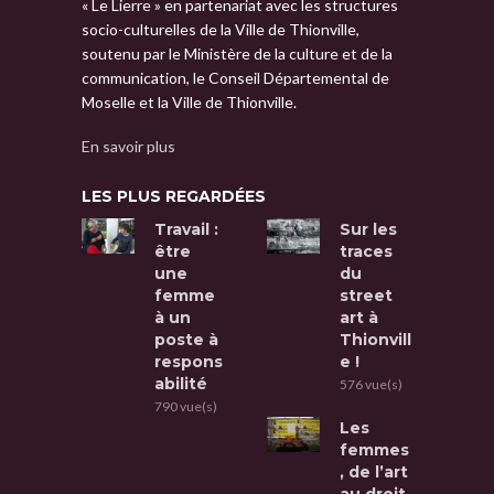
« Le Lierre » en partenariat avec les structures
socio-culturelles de la Ville de Thionville,
soutenu par le Ministère de la culture et de la
communication, le Conseil Départemental de
Moselle et la Ville de Thionville.
En savoir plus
LES PLUS REGARDÉES
Travail :
Sur les
être
traces
une
du
femme
street
à un
art à
poste à
Thionvill
respons
e !
abilité
576 vue(s)
790 vue(s)
Les
femmes
, de l’art
au droit