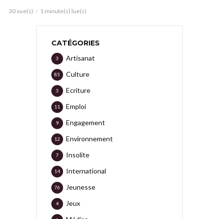
30 vue(s)
1 minute(s) lue(s)
CATÉGORIES
Artisanat
3
Culture
85
Ecriture
3
Emploi
11
Engagement
9
Environnement
12
Insolite
7
International
14
Jeunesse
76
Jeux
4