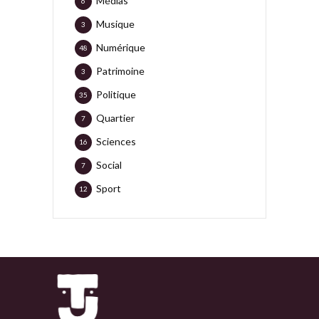
Médias
6
Musique
3
Numérique
48
Patrimoine
3
Politique
35
Quartier
7
Sciences
16
Social
7
Sport
12