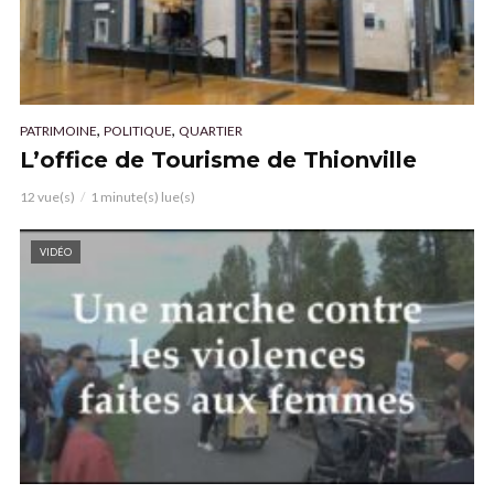
,
,
PATRIMOINE
POLITIQUE
QUARTIER
L’office de Tourisme de Thionville
12 vue(s)
1 minute(s) lue(s)
VIDÉO