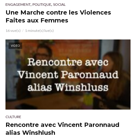
,
,
ENGAGEMENT
POLITIQUE
SOCIAL
Une Marche contre les Violences
Faites aux Femmes
16 vue(s)
1 minute(s) lue(s)
VIDÉO
CULTURE
Rencontre avec Vincent Paronnaud
alias Winshlush