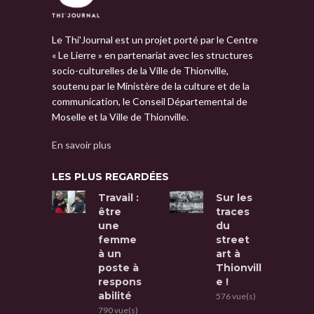
Le Thi'Journal est un projet porté par le Centre
« Le Lierre » en partenariat avec les structures
socio-culturelles de la Ville de Thionville,
soutenu par le Ministère de la culture et de la
communication, le Conseil Départemental de
Moselle et la Ville de Thionville.
En savoir plus
LES PLUS REGARDÉES
Travail :
Sur les
être
traces
une
du
femme
street
à un
art à
poste à
Thionvill
respons
e !
abilité
576 vue(s)
790 vue(s)