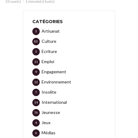
23 vue(s)
1 minute(s) lue(s)
CATÉGORIES
Artisanat
3
Culture
85
Ecriture
3
Emploi
11
Engagement
9
Environnement
12
Insolite
7
International
14
Jeunesse
76
Jeux
4
Médias
6