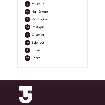
Musique
3
Numérique
48
Patrimoine
3
Politique
35
Quartier
7
Sciences
16
Social
7
Sport
12