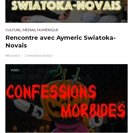
,
,
CULTURE
MÉDIAS
NUMÉRIQUE
Rencontre avec Aymeric Swiatoka-
Novais
48 vue(s)
1 minute(s) lue(s)
VIDÉO