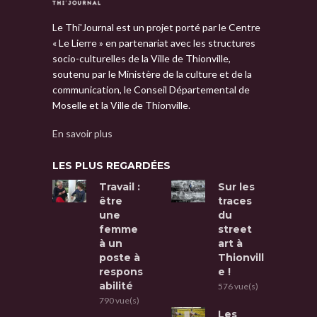
Le Thi'Journal est un projet porté par le Centre
« Le Lierre » en partenariat avec les structures
socio-culturelles de la Ville de Thionville,
soutenu par le Ministère de la culture et de la
communication, le Conseil Départemental de
Moselle et la Ville de Thionville.
En savoir plus
LES PLUS REGARDÉES
Travail :
Sur les
être
traces
une
du
femme
street
à un
art à
poste à
Thionvill
respons
e !
abilité
576 vue(s)
790 vue(s)
Les