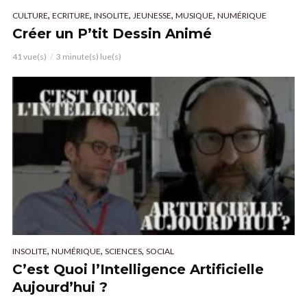
,
,
,
,
,
CULTURE
ECRITURE
INSOLITE
JEUNESSE
MUSIQUE
NUMÉRIQUE
Créer un P’tit Dessin Animé
41 vue(s)
3 minute(s) lue(s)
,
,
,
INSOLITE
NUMÉRIQUE
SCIENCES
SOCIAL
C’est Quoi l’Intelligence Artificielle
Aujourd’hui ?