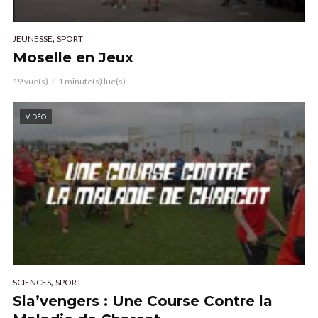
,
JEUNESSE
SPORT
Moselle en Jeux
19 vue(s)
1 minute(s) lue(s)
VIDÉO
,
SCIENCES
SPORT
Sla’vengers : Une Course Contre la