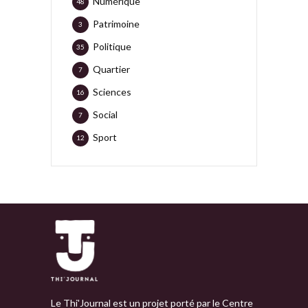
Numérique
48
Patrimoine
3
Politique
35
Quartier
7
Sciences
16
Social
7
Sport
12
Le Thi'Journal est un projet porté par le Centre