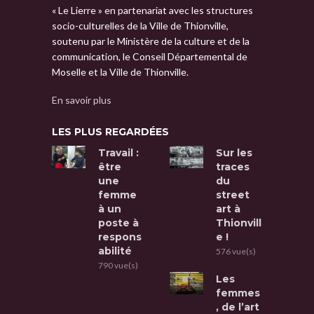
« Le Lierre » en partenariat avec les structures
socio-culturelles de la Ville de Thionville,
soutenu par le Ministère de la culture et de la
communication, le Conseil Départemental de
Moselle et la Ville de Thionville.
En savoir plus
LES PLUS REGARDÉES
Travail :
Sur les
être
traces
une
du
femme
street
à un
art à
poste à
Thionvill
respons
e !
abilité
576 vue(s)
790 vue(s)
Les
femmes
, de l’art