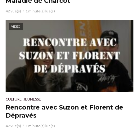
Maladie de Charcot
42 vue(s)
1 minute(s) lue(s)
VIDÉO
,
CULTURE
JEUNESSE
Rencontre avec Suzon et Florent de
Dépravés
47 vue(s)
1 minute(s) lue(s)