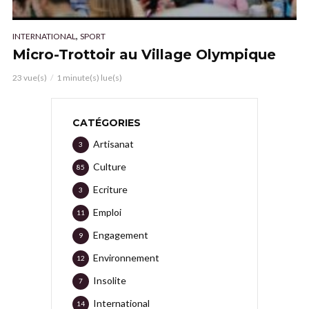
,
INTERNATIONAL
SPORT
Micro-Trottoir au Village Olympique
23 vue(s)
1 minute(s) lue(s)
CATÉGORIES
Artisanat
3
Culture
85
Ecriture
3
Emploi
11
Engagement
9
Environnement
12
Insolite
7
International
14