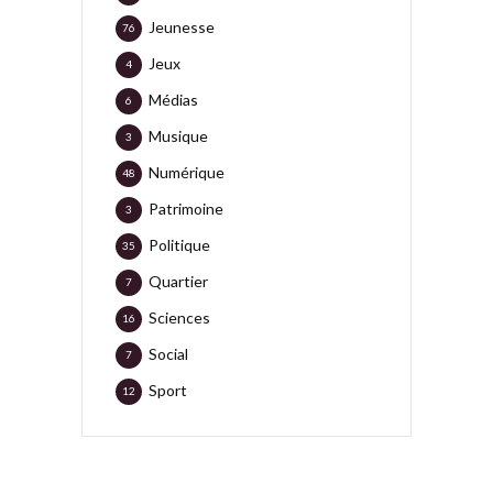
Jeunesse
76
Jeux
4
Médias
6
Musique
3
Numérique
48
Patrimoine
3
Politique
35
Quartier
7
Sciences
16
Social
7
Sport
12