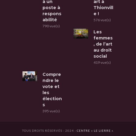
à un
art à
poste à
Thionvill
respons
e !
abilité
576 vue(s)
790 vue(s)
Les
femmes
, de l’art
au droit
social
419 vue(s)
Compre
ndre le
vote et
les
élection
s
395 vue(s)
TOUS DROITS RÉSERVÉS - 2024 -
CENTRE « LE LIERRE »
.