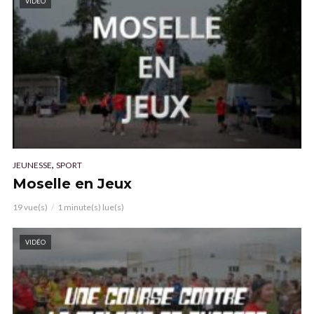
VIDÉO
,
JEUNESSE
SPORT
Moselle en Jeux
19 vue(s)
1 minute(s) lue(s)
VIDÉO