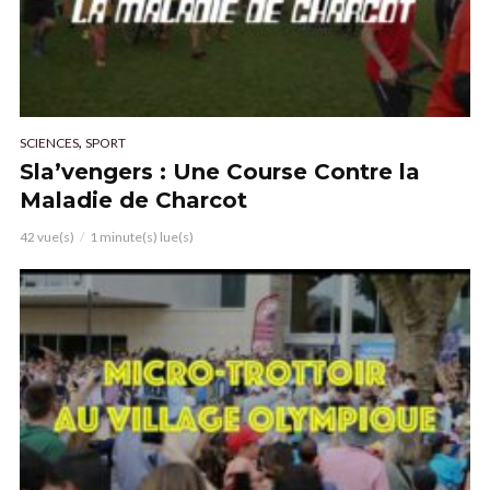
,
SCIENCES
SPORT
Sla’vengers : Une Course Contre la
Maladie de Charcot
42 vue(s)
1 minute(s) lue(s)