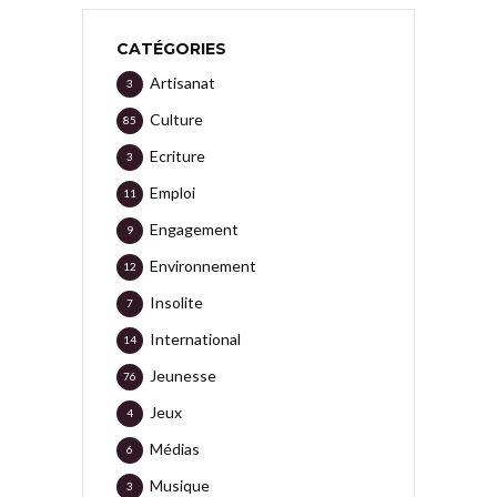
CATÉGORIES
Artisanat
3
Culture
85
Ecriture
3
Emploi
11
Engagement
9
Environnement
12
Insolite
7
International
14
Jeunesse
76
Jeux
4
Médias
6
Musique
3