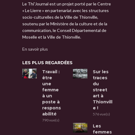
Le Thi'Journal est un projet porté par le Centre
« Le Lierre » en partenariat avec les structures
socio-culturelles de la Ville de Thionville,
soutenu par le Ministère de la culture et de la
communication, le Conseil Départemental de
Moselle et la Ville de Thionville.
En savoir plus
LES PLUS REGARDÉES
Travail :
Sur les
être
traces
une
du
femme
street
à un
art à
poste à
Thionvill
respons
e !
abilité
576 vue(s)
790 vue(s)
Les
femmes