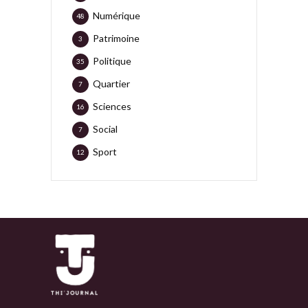
Numérique
48
Patrimoine
3
Politique
35
Quartier
7
Sciences
16
Social
7
Sport
12