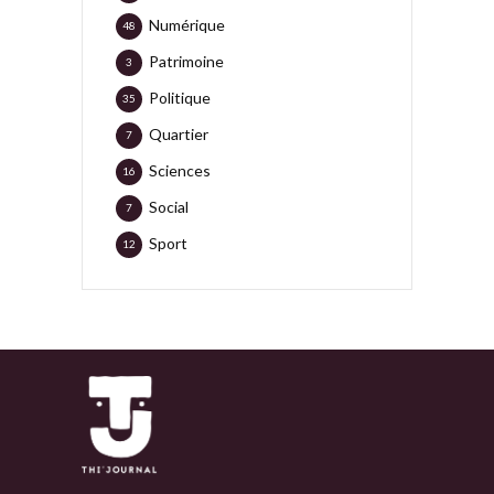
Numérique
48
Patrimoine
3
Politique
35
Quartier
7
Sciences
16
Social
7
Sport
12