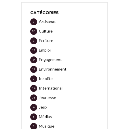
CATÉGORIES
Artisanat
3
Culture
85
Ecriture
3
Emploi
11
Engagement
9
Environnement
12
Insolite
7
International
14
Jeunesse
76
Jeux
4
Médias
6
Musique
3