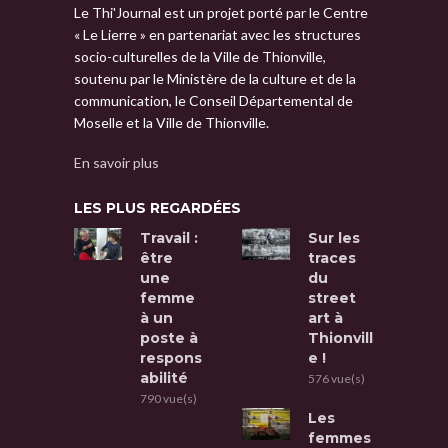
Le Thi'Journal est un projet porté par le Centre
« Le Lierre » en partenariat avec les structures
socio-culturelles de la Ville de Thionville,
soutenu par le Ministère de la culture et de la
communication, le Conseil Départemental de
Moselle et la Ville de Thionville.
En savoir plus
LES PLUS REGARDÉES
Travail :
Sur les
être
traces
une
du
femme
street
à un
art à
poste à
Thionvill
respons
e !
abilité
576 vue(s)
790 vue(s)
Les
femmes