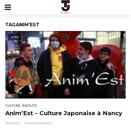
TAGANIM’EST
VIDÉO
,
CULTURE
INSOLITE
Anim’Est – Culture Japonaise à Nancy
49 vue(s)
1 minute(s) lue(s)