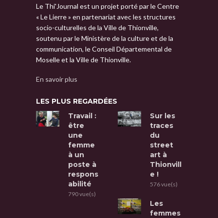
Le Thi'Journal est un projet porté par le Centre
« Le Lierre » en partenariat avec les structures
socio-culturelles de la Ville de Thionville,
soutenu par le Ministère de la culture et de la
communication, le Conseil Départemental de
Moselle et la Ville de Thionville.
En savoir plus
LES PLUS REGARDÉES
Travail :
Sur les
être
traces
une
du
femme
street
à un
art à
poste à
Thionvill
respons
e !
abilité
576 vue(s)
790 vue(s)
Les
femmes