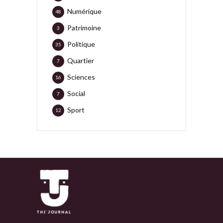
Numérique
48
Patrimoine
3
Politique
35
Quartier
7
Sciences
16
Social
7
Sport
12