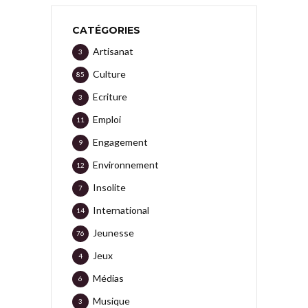
CATÉGORIES
Artisanat
3
Culture
85
Ecriture
3
Emploi
11
Engagement
9
Environnement
12
Insolite
7
International
14
Jeunesse
76
Jeux
4
Médias
6
Musique
3