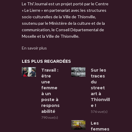
Le Thi'Journal est un projet porté par le Centre
« Le Lierre » en partenariat avec les structures
socio-culturelles de la Ville de Thionville,
soutenu par le Ministère de la culture et de la
communication, le Conseil Départemental de
Moselle et la Ville de Thionville.
En savoir plus
LES PLUS REGARDÉES
Travail :
Sur les
être
traces
une
du
femme
street
à un
art à
poste à
Thionvill
respons
e !
abilité
576 vue(s)
790 vue(s)
Les
femmes