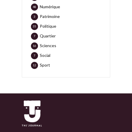
Numérique
48
Patrimoine
3
Politique
35
Quartier
7
Sciences
16
Social
7
Sport
12