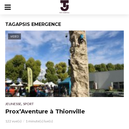
TAGAPSIS EMERGENCE
VIDÉO
,
JEUNESSE
SPORT
Prox’Aventure à Thionville
122 vue(s)
1 minute(s) lue(s)