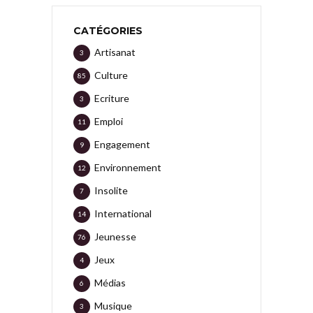
CATÉGORIES
Artisanat
3
Culture
85
Ecriture
3
Emploi
11
Engagement
9
Environnement
12
Insolite
7
International
14
Jeunesse
76
Jeux
4
Médias
6
Musique
3