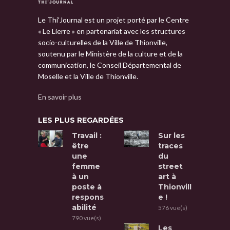
Le Thi'Journal est un projet porté par le Centre
« Le Lierre » en partenariat avec les structures
socio-culturelles de la Ville de Thionville,
soutenu par le Ministère de la culture et de la
communication, le Conseil Départemental de
Moselle et la Ville de Thionville.
En savoir plus
LES PLUS REGARDÉES
Travail :
Sur les
être
traces
une
du
femme
street
à un
art à
poste à
Thionvill
respons
e !
abilité
576 vue(s)
790 vue(s)
Les