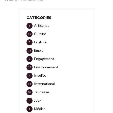
CATÉGORIES
Artisanat
3
Culture
85
Ecriture
3
Emploi
11
Engagement
9
Environnement
12
Insolite
7
International
14
Jeunesse
76
Jeux
4
Médias
6