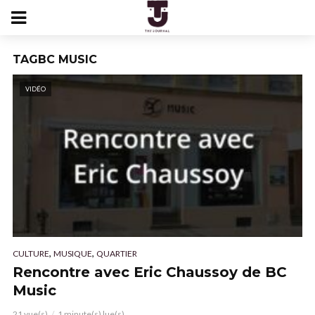
TAGBC MUSIC
VIDÉO
,
,
CULTURE
MUSIQUE
QUARTIER
Rencontre avec Eric Chaussoy de BC
Music
21 vue(s)
1 minute(s) lue(s)