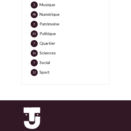
Musique
3
Numérique
48
Patrimoine
3
Politique
35
Quartier
7
Sciences
16
Social
7
Sport
12