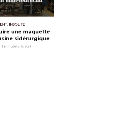
,
ENT
INSOLITE
uire une maquette
usine sidérurgique
1 minute(s) lue(s)