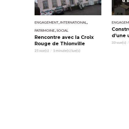
,
,
ENGAGEMENT
INTERNATIONAL
ENGAGEM
Constr
,
PATRIMOINE
SOCIAL
d’une 
Rencontre avec la Croix
33 vue(s)
Rouge de Thionville
25 vue(s)
1 minute(s) lue(s)