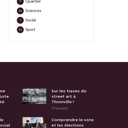
Quartier
7
Sciences
16
Social
7
Sport
12
une
Sur les traces du
oste
street art à
té
Thionville !
576 vue(s)
de
Comprendre le vote
social
et les élections