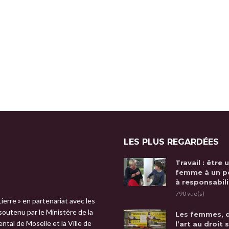
LES PLUS REGARDÉES
Travail : être 
femme à un p
à responsabili
790 vue(s)
Lierre » en partenariat avec les
 soutenu par le Ministère de la
Les femmes, 
tal de Moselle et la Ville de
l’art au droit 