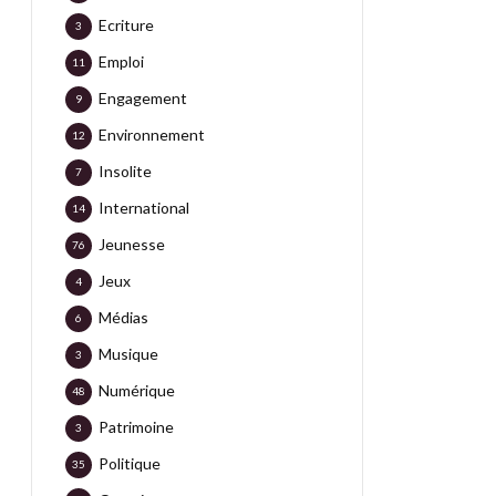
Ecriture
3
Emploi
11
Engagement
9
Environnement
12
Insolite
7
International
14
Jeunesse
76
Jeux
4
Médias
6
Musique
3
Numérique
48
Patrimoine
3
Politique
35