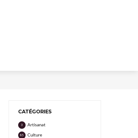
CATÉGORIES
Artisanat
3
Culture
85