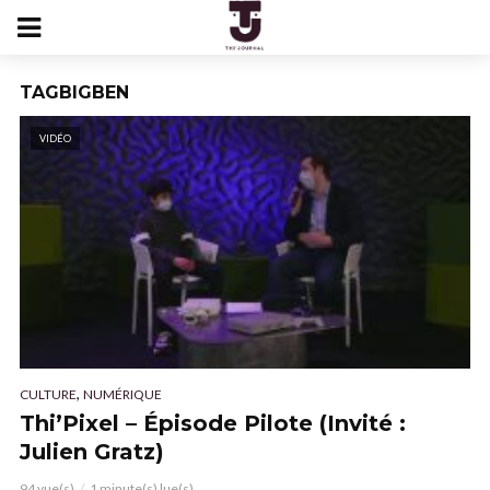
TAGBIGBEN
VIDÉO
,
CULTURE
NUMÉRIQUE
Thi’Pixel – Épisode Pilote (Invité :
Julien Gratz)
94 vue(s)
1 minute(s) lue(s)