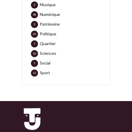
Musique
3
Numérique
48
Patrimoine
3
Politique
35
Quartier
7
Sciences
16
Social
7
Sport
12