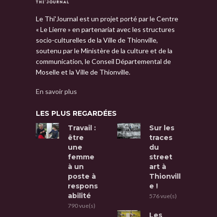
Le Thi'Journal est un projet porté par le Centre
« Le Lierre » en partenariat avec les structures
socio-culturelles de la Ville de Thionville,
soutenu par le Ministère de la culture et de la
communication, le Conseil Départemental de
Moselle et la Ville de Thionville.
En savoir plus
LES PLUS REGARDÉES
Travail :
Sur les
être
traces
une
du
femme
street
à un
art à
poste à
Thionvill
respons
e !
abilité
576 vue(s)
790 vue(s)
Les