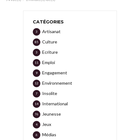
CATÉGORIES
Artisanat
3
Culture
85
Ecriture
3
Emploi
11
Engagement
9
Environnement
12
Insolite
7
International
14
Jeunesse
76
Jeux
4
Médias
6