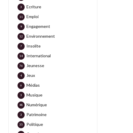
Ecriture
3
Emploi
11
Engagement
9
Environnement
12
Insolite
7
International
14
Jeunesse
76
Jeux
4
Médias
6
Musique
3
Numérique
48
Patrimoine
3
Politique
35