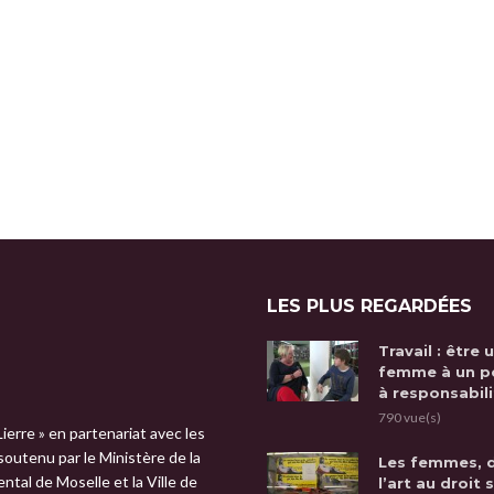
LES PLUS REGARDÉES
Travail : être 
femme à un p
à responsabili
790 vue(s)
Lierre » en partenariat avec les
 soutenu par le Ministère de la
Les femmes, 
tal de Moselle et la Ville de
l’art au droit 