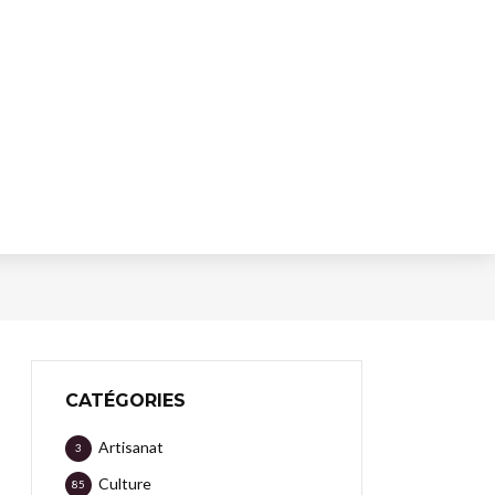
CATÉGORIES
Artisanat
3
Culture
85