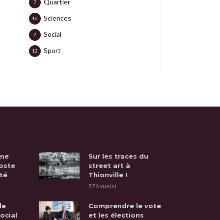
Quartier
7
Sciences
16
Social
7
Sport
12
une
Sur les traces du
oste
street art à
té
Thionville !
576 vue(s)
de
Comprendre le vote
social
et les élections