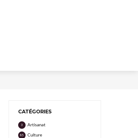
CATÉGORIES
Artisanat
3
Culture
85