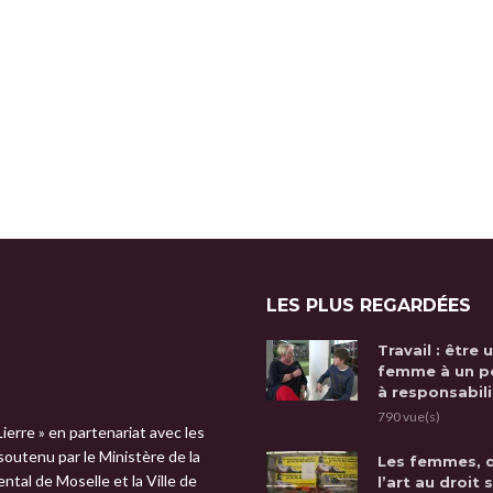
LES PLUS REGARDÉES
Travail : être 
femme à un p
à responsabili
790 vue(s)
Lierre » en partenariat avec les
 soutenu par le Ministère de la
Les femmes, 
tal de Moselle et la Ville de
l’art au droit 