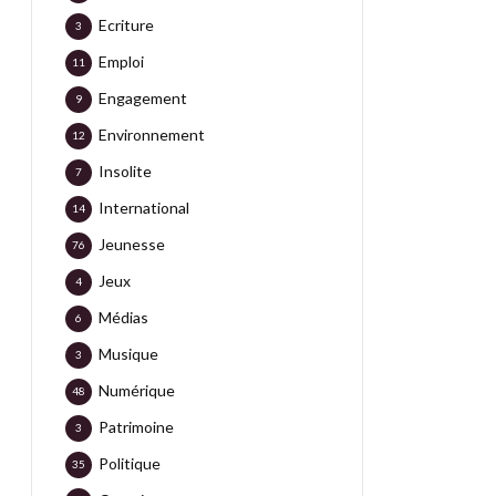
Ecriture
3
Emploi
11
Engagement
9
Environnement
12
Insolite
7
International
14
Jeunesse
76
Jeux
4
Médias
6
Musique
3
Numérique
48
Patrimoine
3
Politique
35