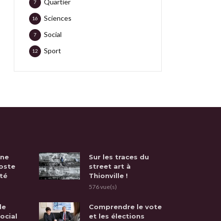
Quartier
7
Sciences
16
Social
7
Sport
12
une
Sur les traces du
oste
street art à
té
Thionville !
576 vue(s)
de
Comprendre le vote
social
et les élections