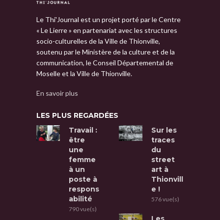
Le Thi'Journal est un projet porté par le Centre
« Le Lierre » en partenariat avec les structures
socio-culturelles de la Ville de Thionville,
soutenu par le Ministère de la culture et de la
communication, le Conseil Départemental de
Moselle et la Ville de Thionville.
En savoir plus
LES PLUS REGARDÉES
Travail :
Sur les
être
traces
une
du
femme
street
à un
art à
poste à
Thionvill
respons
e !
abilité
576 vue(s)
790 vue(s)
Les