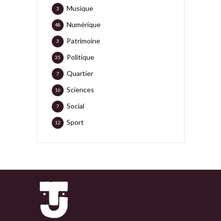
Musique
3
Numérique
48
Patrimoine
3
Politique
35
Quartier
7
Sciences
16
Social
7
Sport
12