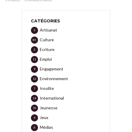
CATÉGORIES
Artisanat
3
Culture
85
Ecriture
3
Emploi
11
Engagement
9
Environnement
12
Insolite
7
International
14
Jeunesse
76
Jeux
4
Médias
6