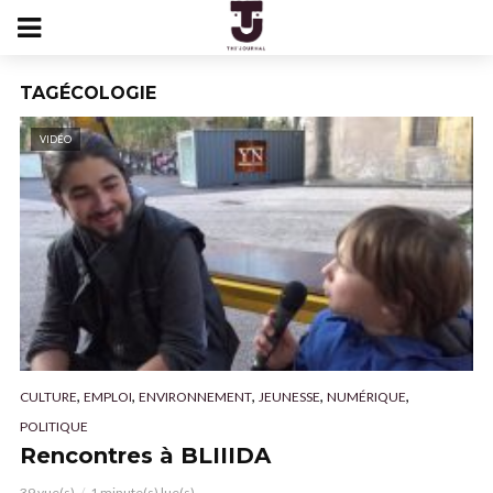
TAGÉCOLOGIE
VIDÉO
,
,
,
,
,
CULTURE
EMPLOI
ENVIRONNEMENT
JEUNESSE
NUMÉRIQUE
POLITIQUE
Rencontres à BLIIIDA
39 vue(s)
1 minute(s) lue(s)