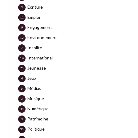
Ecriture
3
Emploi
11
Engagement
9
Environnement
12
Insolite
7
International
14
Jeunesse
76
Jeux
4
Médias
6
Musique
3
Numérique
48
Patrimoine
3
Politique
35