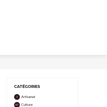
CATÉGORIES
Artisanat
3
Culture
85