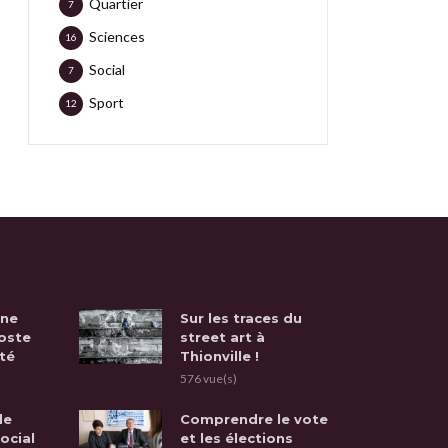
Quartier
7
Sciences
16
Social
7
Sport
12
une
Sur les traces du
oste
street art à
té
Thionville !
576 vue(s)
de
Comprendre le vote
social
et les élections