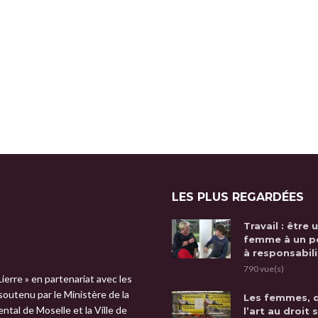
LES PLUS REGARDÉES
Travail : être 
femme à un p
à responsabili
790 vue(s)
Lierre » en partenariat avec les
 soutenu par le Ministère de la
Les femmes, 
tal de Moselle et la Ville de
l’art au droit 