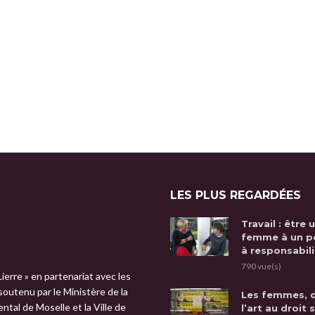
LES PLUS REGARDÉES
Travail : être 
femme à un p
à responsabili
790 vue(s)
Lierre » en partenariat avec les
 soutenu par le Ministère de la
Les femmes, 
tal de Moselle et la Ville de
l’art au droit 