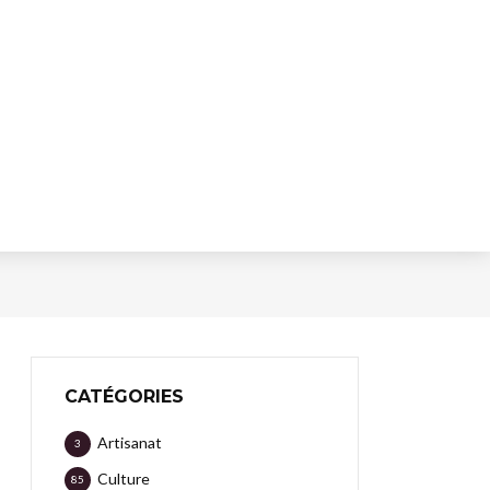
CATÉGORIES
Artisanat
3
Culture
85