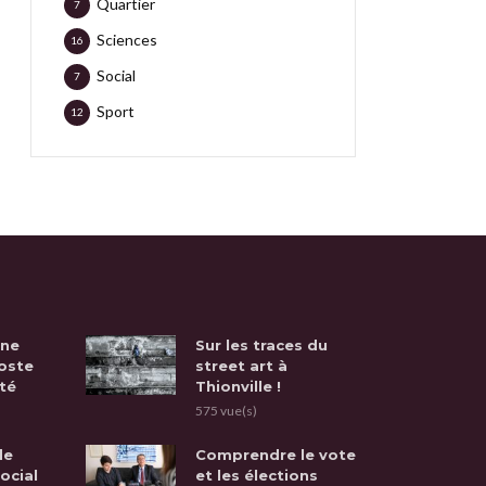
Quartier
7
Sciences
16
Social
7
Sport
12
une
Sur les traces du
oste
street art à
té
Thionville !
575 vue(s)
de
Comprendre le vote
social
et les élections