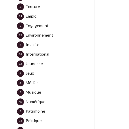
Ecriture
3
Emploi
11
Engagement
9
Environnement
12
Insolite
7
International
14
Jeunesse
76
Jeux
4
Médias
6
Musique
3
Numérique
48
Patrimoine
3
Politique
35