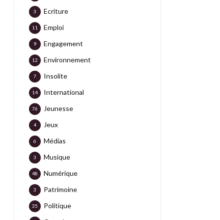
Ecriture
3
Emploi
11
Engagement
9
Environnement
12
Insolite
7
International
14
Jeunesse
76
Jeux
4
Médias
6
Musique
3
Numérique
48
Patrimoine
3
Politique
35