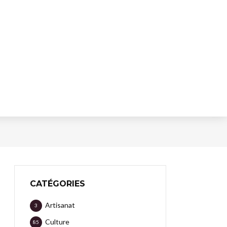
CATÉGORIES
Artisanat
3
Culture
85