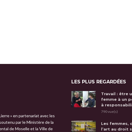
LES PLUS REGARDÉES
Travail : être 
femme à un p
à responsabili
790 vue(s)
Lierre » en partenariat avec les
 soutenu par le Ministère de la
Les femmes, 
tal de Moselle et la Ville de
l’art au droit 