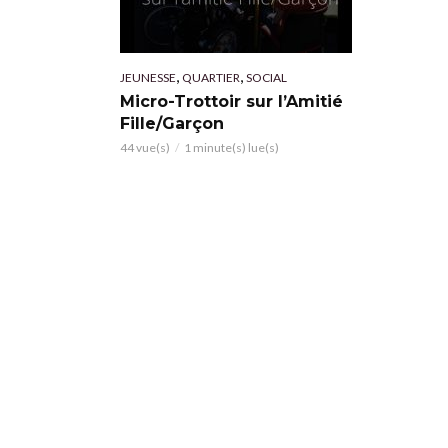
,
,
JEUNESSE
QUARTIER
SOCIAL
Micro-Trottoir sur l’Amitié
Fille/Garçon
44 vue(s)
1 minute(s) lue(s)