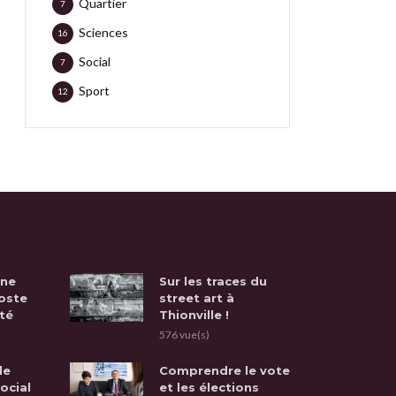
Quartier
7
Sciences
16
Social
7
Sport
12
une
Sur les traces du
oste
street art à
té
Thionville !
576 vue(s)
de
Comprendre le vote
social
et les élections