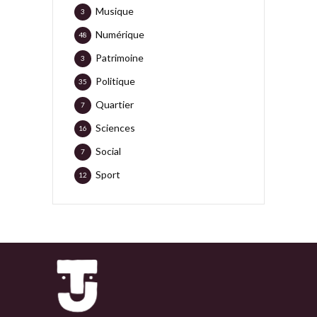
Musique
3
Numérique
48
Patrimoine
3
Politique
35
Quartier
7
Sciences
16
Social
7
Sport
12