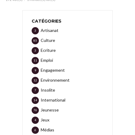
CATÉGORIES
Artisanat
3
Culture
85
Ecriture
3
Emploi
11
Engagement
9
Environnement
12
Insolite
7
International
14
Jeunesse
76
Jeux
4
Médias
6