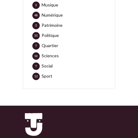
Musique
3
Numérique
48
Patrimoine
3
Politique
35
Quartier
7
Sciences
16
Social
7
Sport
12