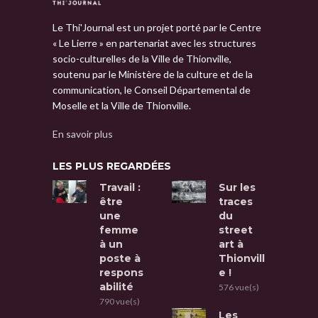
Le Thi'Journal est un projet porté par le Centre
« Le Lierre » en partenariat avec les structures
socio-culturelles de la Ville de Thionville,
soutenu par le Ministère de la culture et de la
communication, le Conseil Départemental de
Moselle et la Ville de Thionville.
En savoir plus
LES PLUS REGARDÉES
Travail :
Sur les
être
traces
une
du
femme
street
à un
art à
poste à
Thionvill
respons
e !
abilité
576 vue(s)
790 vue(s)
Les