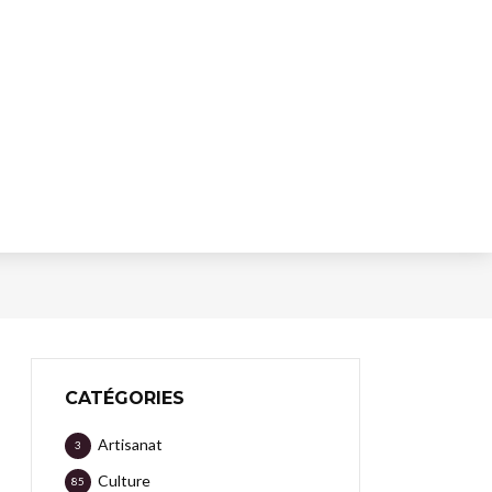
CATÉGORIES
Artisanat
3
Culture
85