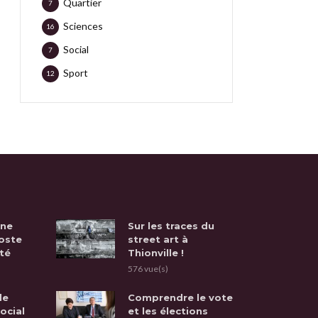
Quartier
7
Sciences
16
Social
7
Sport
12
une
Sur les traces du
oste
street art à
té
Thionville !
576 vue(s)
de
Comprendre le vote
social
et les élections