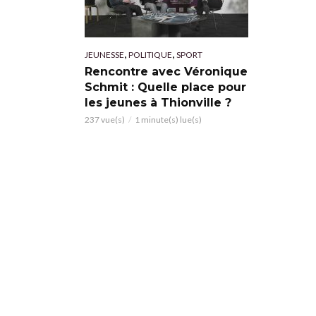
,
,
JEUNESSE
POLITIQUE
SPORT
Rencontre avec Véronique
Schmit : Quelle place pour
les jeunes à Thionville ?
237 vue(s)
1 minute(s) lue(s)