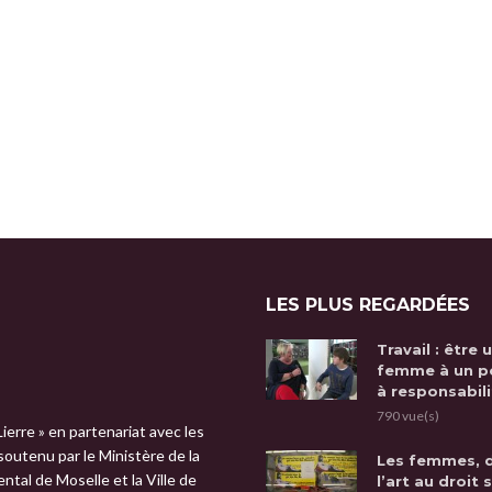
LES PLUS REGARDÉES
Travail : être 
femme à un p
à responsabili
790 vue(s)
Lierre » en partenariat avec les
 soutenu par le Ministère de la
Les femmes, 
tal de Moselle et la Ville de
l’art au droit 