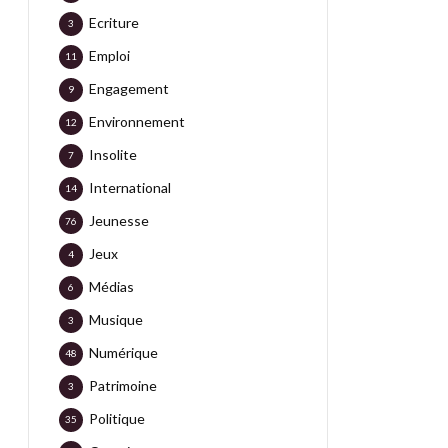
Ecriture
3
Emploi
11
Engagement
9
Environnement
12
Insolite
7
International
14
Jeunesse
76
Jeux
4
Médias
6
Musique
3
Numérique
48
Patrimoine
3
Politique
35