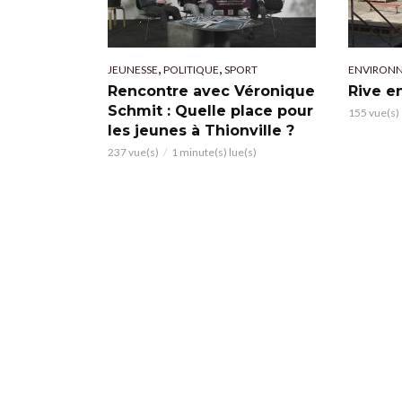
,
,
JEUNESSE
POLITIQUE
SPORT
ENVIRON
Rencontre avec Véronique
Rive e
Schmit : Quelle place pour
155 vue(s)
les jeunes à Thionville ?
237 vue(s)
1 minute(s) lue(s)