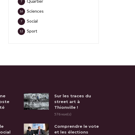
Quartier
7
Sciences
16
Social
7
Sport
12
une
Sur les traces du
oste
street art à
té
Thionville !
576 vue(s)
de
Comprendre le vote
social
et les élections