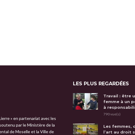
LES PLUS REGARDÉES
Travail : être 
femme à un p
à responsabili
790 vue(s)
Lierre » en partenariat avec les
 soutenu par le Ministère de la
Les femmes, 
tal de Moselle et la Ville de
l’art au droit 