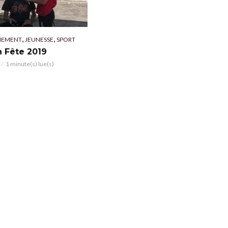
,
,
NEMENT
JEUNESSE
SPORT
n Fête 2019
1 minute(s) lue(s)