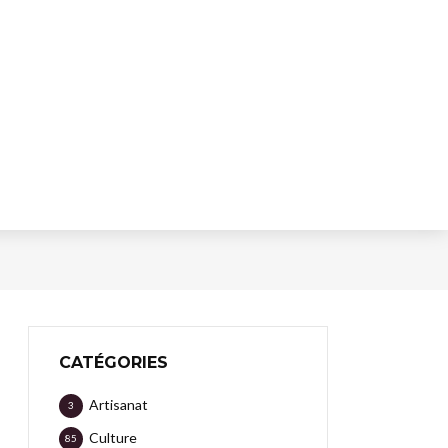
CATÉGORIES
Artisanat
3
Culture
85