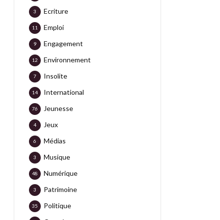
Ecriture
3
Emploi
11
Engagement
9
Environnement
12
Insolite
7
International
14
Jeunesse
76
Jeux
4
Médias
6
Musique
3
Numérique
48
Patrimoine
3
Politique
35