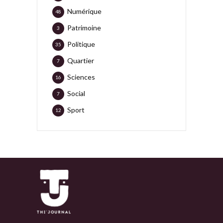
Numérique
48
Patrimoine
3
Politique
35
Quartier
7
Sciences
16
Social
7
Sport
12