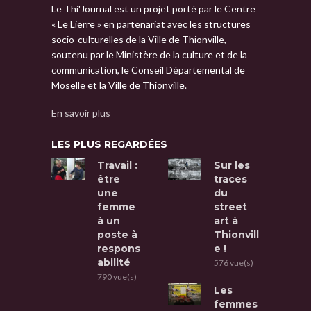
Le Thi'Journal est un projet porté par le Centre
« Le Lierre » en partenariat avec les structures
socio-culturelles de la Ville de Thionville,
soutenu par le Ministère de la culture et de la
communication, le Conseil Départemental de
Moselle et la Ville de Thionville.
En savoir plus
LES PLUS REGARDÉES
Travail :
Sur les
être
traces
une
du
femme
street
à un
art à
poste à
Thionvill
respons
e !
abilité
576 vue(s)
790 vue(s)
Les
femmes