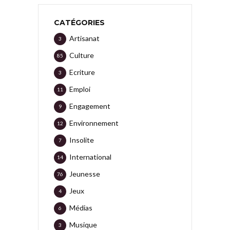
CATÉGORIES
Artisanat
3
Culture
85
Ecriture
3
Emploi
11
Engagement
9
Environnement
12
Insolite
7
International
14
Jeunesse
76
Jeux
4
Médias
6
Musique
3