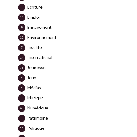
Ecriture
3
Emploi
11
Engagement
9
Environnement
12
Insolite
7
International
14
Jeunesse
76
Jeux
4
Médias
6
Musique
3
Numérique
48
Patrimoine
3
Politique
35