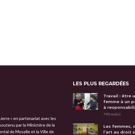
LES PLUS REGARDÉES
Travail : être 
femme à un p
à responsabili
790 vue(s)
Lierre » en partenariat avec les
 soutenu par le Ministère de la
Les femmes, 
tal de Moselle et la Ville de
l’art au droit 