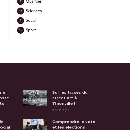
Quartier
7
Sciences
16
Social
7
Sport
12
une
Sur les traces du
oste
street art à
té
Thionville !
576 vue(s)
de
Comprendre le vote
social
et les élections