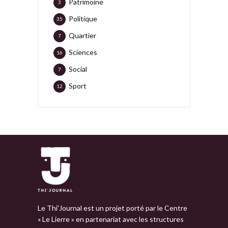
Patrimoine
3
Politique
35
Quartier
7
Sciences
16
Social
7
Sport
12
Le Thi'Journal est un projet porté par le Centre
« Le Lierre » en partenariat avec les structures