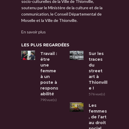
socio-culturelles de la Ville de Thionville,
soutenu par le Ministère de la culture et de la
communication, le Conseil Départemental de
Moselle et la Ville de Thionville.
En savoir plus
LES PLUS REGARDÉES
Travail :
Sur les
être
traces
une
du
femme
street
à un
art à
poste à
Thionvill
respons
e !
abilité
576 vue(s)
790 vue(s)
Les
femmes
, de l’art
au droit
social