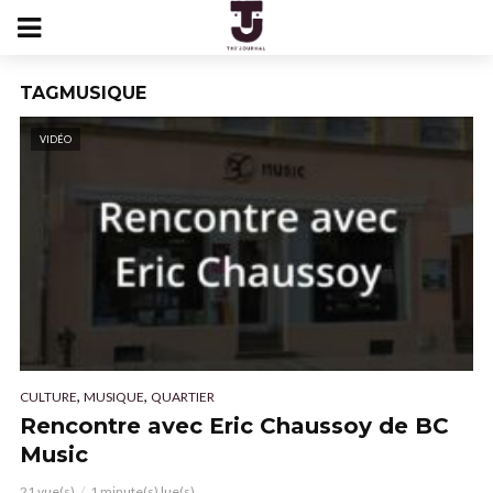
TAGMUSIQUE
VIDÉO
,
,
CULTURE
MUSIQUE
QUARTIER
Rencontre avec Eric Chaussoy de BC
Music
21 vue(s)
1 minute(s) lue(s)