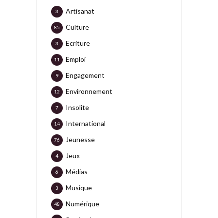
Artisanat
3
Culture
85
Ecriture
3
Emploi
11
Engagement
9
Environnement
12
Insolite
7
International
14
Jeunesse
76
Jeux
4
Médias
6
Musique
3
Numérique
48