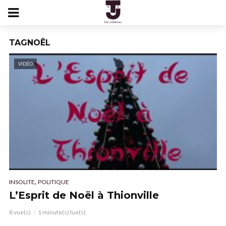
TAGNOËL
VIDÉO
,
INSOLITE
POLITIQUE
L’Esprit de Noël à Thionville
8 vue(s)
1 minute(s) lue(s)