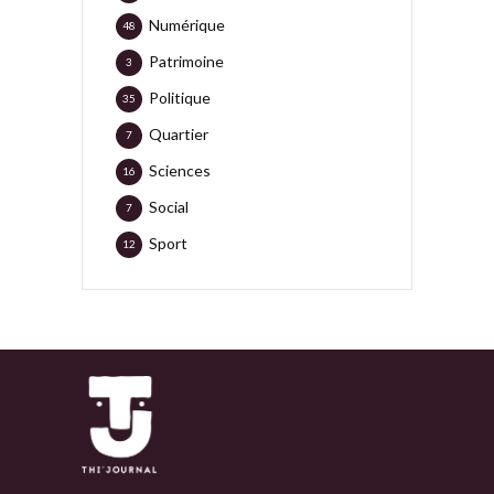
Numérique
48
Patrimoine
3
Politique
35
Quartier
7
Sciences
16
Social
7
Sport
12