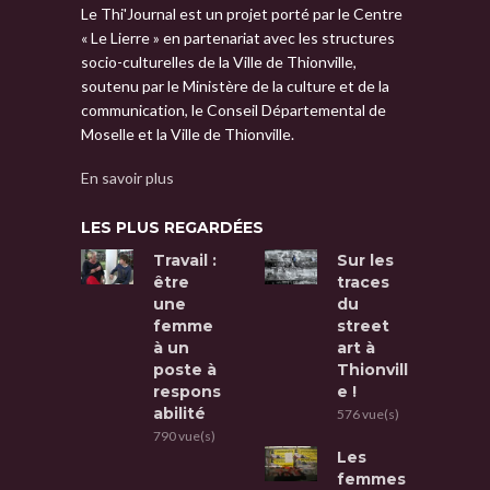
Le Thi'Journal est un projet porté par le Centre
« Le Lierre » en partenariat avec les structures
socio-culturelles de la Ville de Thionville,
soutenu par le Ministère de la culture et de la
communication, le Conseil Départemental de
Moselle et la Ville de Thionville.
En savoir plus
LES PLUS REGARDÉES
Travail :
Sur les
être
traces
une
du
femme
street
à un
art à
poste à
Thionvill
respons
e !
abilité
576 vue(s)
790 vue(s)
Les
femmes