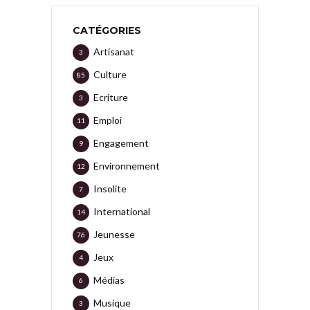
CATÉGORIES
Artisanat
3
Culture
85
Ecriture
3
Emploi
11
Engagement
9
Environnement
12
Insolite
7
International
14
Jeunesse
76
Jeux
4
Médias
6
Musique
3