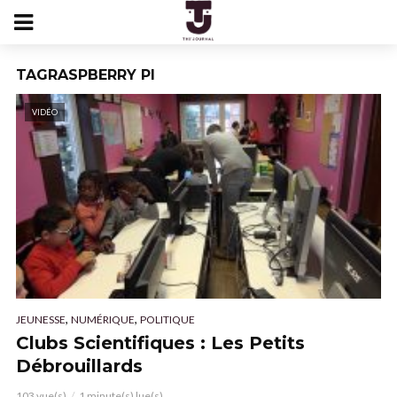
TAGRASPBERRY PI
VIDÉO
,
,
JEUNESSE
NUMÉRIQUE
POLITIQUE
Clubs Scientifiques : Les Petits
Débrouillards
103 vue(s)
1 minute(s) lue(s)