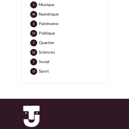
Musique
3
Numérique
48
Patrimoine
3
Politique
35
Quartier
7
Sciences
16
Social
7
Sport
12