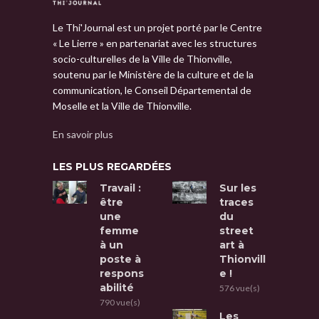
Le Thi'Journal est un projet porté par le Centre
« Le Lierre » en partenariat avec les structures
socio-culturelles de la Ville de Thionville,
soutenu par le Ministère de la culture et de la
communication, le Conseil Départemental de
Moselle et la Ville de Thionville.
En savoir plus
LES PLUS REGARDÉES
Travail :
Sur les
être
traces
une
du
femme
street
à un
art à
poste à
Thionvill
respons
e !
abilité
576 vue(s)
790 vue(s)
Les