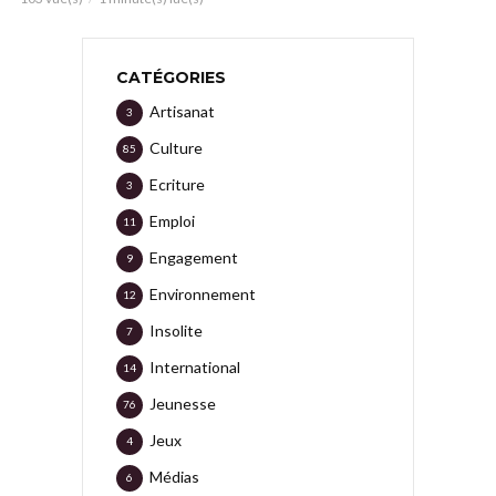
CATÉGORIES
Artisanat
3
Culture
85
Ecriture
3
Emploi
11
Engagement
9
Environnement
12
Insolite
7
International
14
Jeunesse
76
Jeux
4
Médias
6