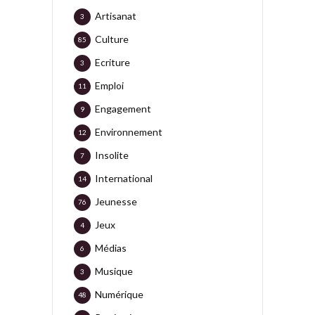
Artisanat
3
Culture
85
Ecriture
3
Emploi
11
Engagement
9
Environnement
12
Insolite
7
International
14
Jeunesse
76
Jeux
4
Médias
6
Musique
3
Numérique
48