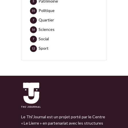
Patrimoine
3
Politique
35
Quartier
7
Sciences
16
Social
7
Sport
12
Le Thi'Journal est un projet porté par le Centre
« Le Lierre » en partenariat avec les structures