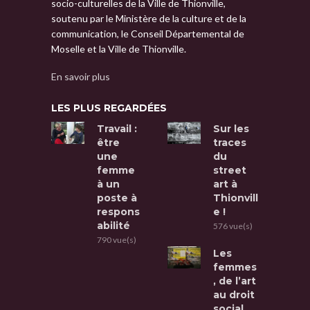
socio-culturelles de la Ville de Thionville,
soutenu par le Ministère de la culture et de la
communication, le Conseil Départemental de
Moselle et la Ville de Thionville.
En savoir plus
LES PLUS REGARDÉES
Travail :
Sur les
être
traces
une
du
femme
street
à un
art à
poste à
Thionvill
respons
e !
abilité
576 vue(s)
790 vue(s)
Les
femmes
, de l’art
au droit
social