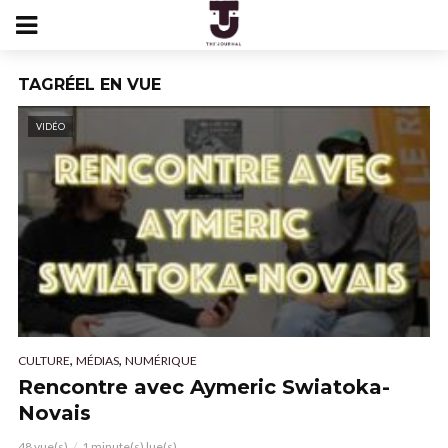
TAGRÉEL EN VUE
VIDÉO
,
,
CULTURE
MÉDIAS
NUMÉRIQUE
Rencontre avec Aymeric Swiatoka-
Novais
48 vue(s)
1 minute(s) lue(s)