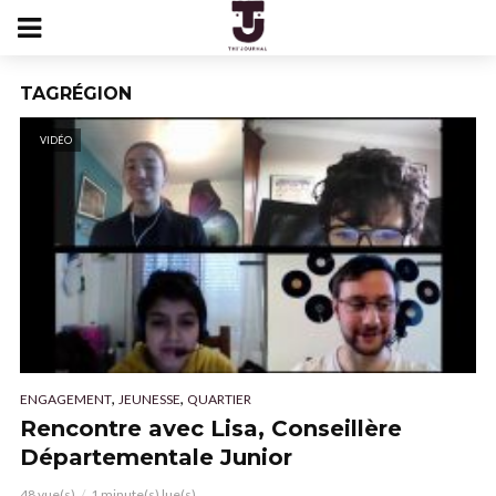
TAGRÉGION
VIDÉO
,
,
ENGAGEMENT
JEUNESSE
QUARTIER
Rencontre avec Lisa, Conseillère
Départementale Junior
48 vue(s)
1 minute(s) lue(s)