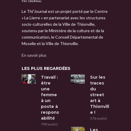
Le Thi'Journal est un projet porté par le Centre
« Le Lierre » en partenariat avec les structures
socio-culturelles de la Ville de Thionville,
soutenu par le Ministère de la culture et de la
communication, le Conseil Départemental de
Moselle et la Ville de Thionville.
En savoir plus
LES PLUS REGARDÉES
Travail :
Sur les
être
traces
une
du
femme
street
à un
art à
poste à
Thionvill
respons
e !
abilité
576 vue(s)
790 vue(s)
Les