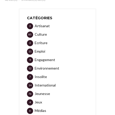
CATÉGORIES
Artisanat
3
Culture
85
Ecriture
3
Emploi
11
Engagement
9
Environnement
12
Insolite
7
International
14
Jeunesse
76
Jeux
4
Médias
6