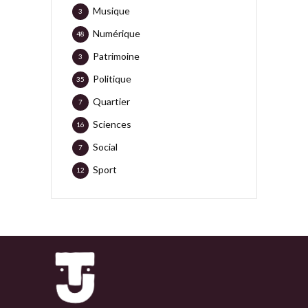
Musique
3
Numérique
48
Patrimoine
3
Politique
35
Quartier
7
Sciences
16
Social
7
Sport
12