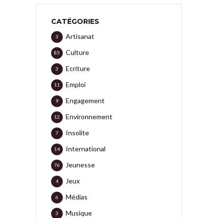
CATÉGORIES
Artisanat
3
Culture
85
Ecriture
3
Emploi
11
Engagement
9
Environnement
12
Insolite
7
International
14
Jeunesse
76
Jeux
4
Médias
6
Musique
3