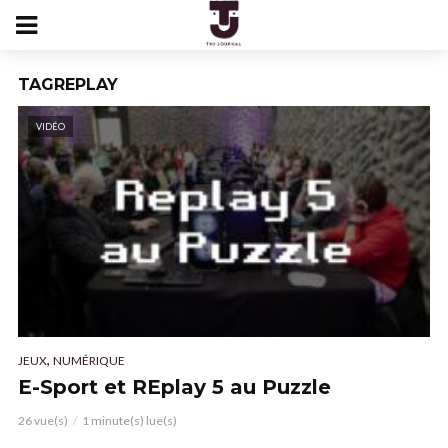
TAGREPLAY
VIDÉO
,
JEUX
NUMÉRIQUE
E-Sport et REplay 5 au Puzzle
26 vue(s)
1 minute(s) lue(s)