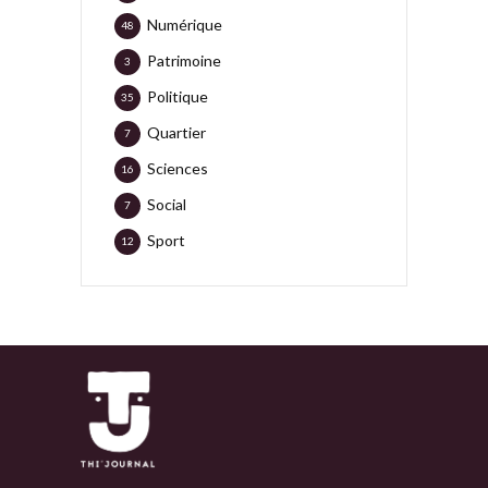
Numérique
48
Patrimoine
3
Politique
35
Quartier
7
Sciences
16
Social
7
Sport
12