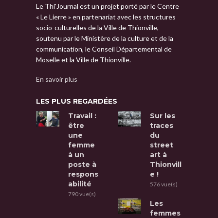
Le Thi'Journal est un projet porté par le Centre
« Le Lierre » en partenariat avec les structures
socio-culturelles de la Ville de Thionville,
soutenu par le Ministère de la culture et de la
communication, le Conseil Départemental de
Moselle et la Ville de Thionville.
En savoir plus
LES PLUS REGARDÉES
Travail :
Sur les
être
traces
une
du
femme
street
à un
art à
poste à
Thionvill
respons
e !
abilité
576 vue(s)
790 vue(s)
Les
femmes