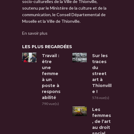
socio-culturelles de la Ville de Thionville,
soutenu par le Ministère de la culture et de la
communication, le Conseil Départemental de
Moselle et la Ville de Thionville.
En savoir plus
LES PLUS REGARDÉES
Travail :
Sur les
être
traces
une
du
femme
street
à un
art à
poste à
Thionvill
respons
e !
abilité
576 vue(s)
790 vue(s)
Les
femmes
, de l’art
au droit
social