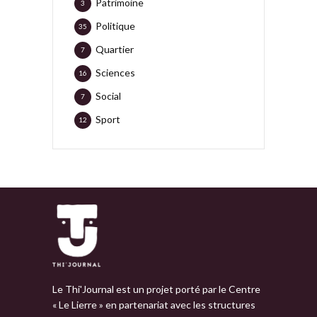
Patrimoine
3
Politique
35
Quartier
7
Sciences
16
Social
7
Sport
12
Le Thi'Journal est un projet porté par le Centre
« Le Lierre » en partenariat avec les structures