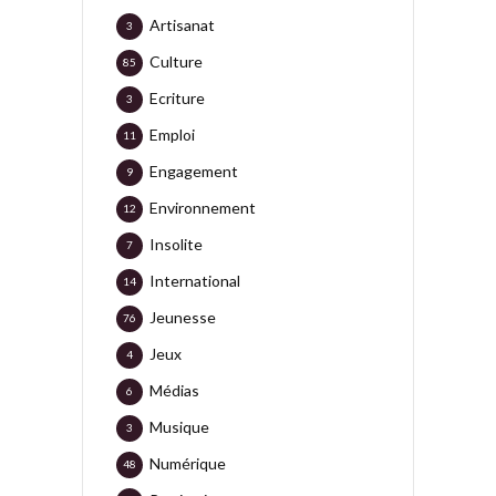
Artisanat
3
Culture
85
Ecriture
3
Emploi
11
Engagement
9
Environnement
12
Insolite
7
International
14
Jeunesse
76
Jeux
4
Médias
6
Musique
3
Numérique
48