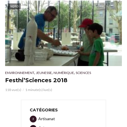
VIDÉO
,
,
,
ENVIRONNEMENT
JEUNESSE
NUMÉRIQUE
SCIENCES
Festhi’Sciences 2018
118 vue(s)
1 minute(s) lue(s)
CATÉGORIES
Artisanat
3