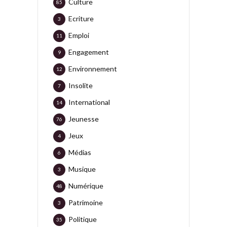
Culture
85
Ecriture
3
Emploi
11
Engagement
9
Environnement
12
Insolite
7
International
14
Jeunesse
76
Jeux
4
Médias
6
Musique
3
Numérique
48
Patrimoine
3
Politique
35