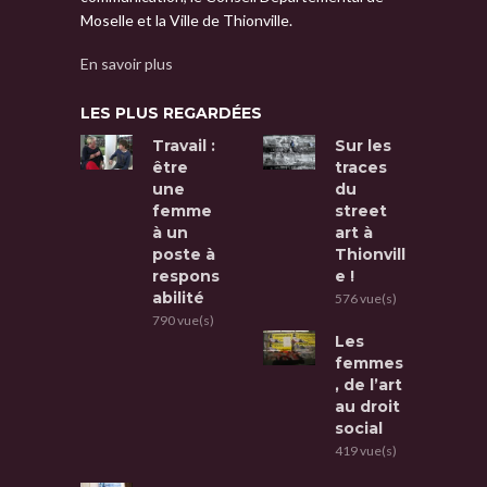
Moselle et la Ville de Thionville.
En savoir plus
LES PLUS REGARDÉES
Travail :
Sur les
être
traces
une
du
femme
street
à un
art à
poste à
Thionvill
respons
e !
abilité
576 vue(s)
790 vue(s)
Les
femmes
, de l’art
au droit
social
419 vue(s)