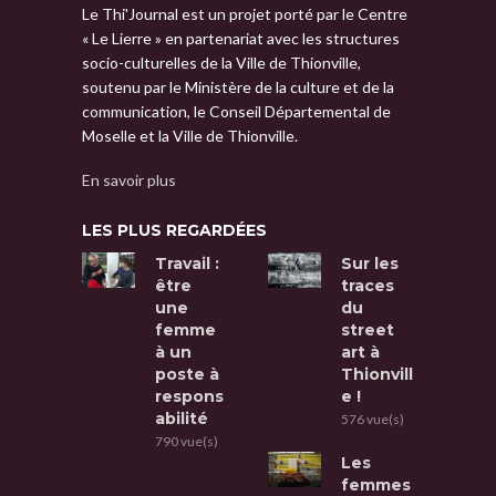
Le Thi'Journal est un projet porté par le Centre
« Le Lierre » en partenariat avec les structures
socio-culturelles de la Ville de Thionville,
soutenu par le Ministère de la culture et de la
communication, le Conseil Départemental de
Moselle et la Ville de Thionville.
En savoir plus
LES PLUS REGARDÉES
Travail :
Sur les
être
traces
une
du
femme
street
à un
art à
poste à
Thionvill
respons
e !
abilité
576 vue(s)
790 vue(s)
Les
femmes