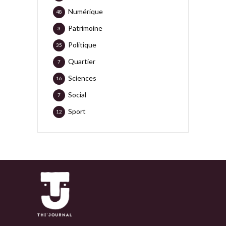
Numérique
48
Patrimoine
3
Politique
35
Quartier
7
Sciences
16
Social
7
Sport
12