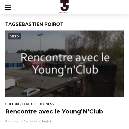
TAGSÉBASTIEN POIROT
VIDÉO
,
,
CULTURE
ECRITURE
JEUNESSE
Rencontre avec le Young’N’Club
47 vue(s)
1 minute(s) lue(s)