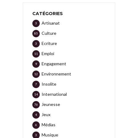
CATÉGORIES
Artisanat
3
Culture
85
Ecriture
3
Emploi
11
Engagement
9
Environnement
12
Insolite
7
International
14
Jeunesse
76
Jeux
4
Médias
6
Musique
3