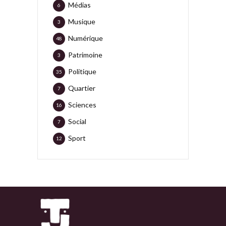
Médias
6
Musique
3
Numérique
48
Patrimoine
3
Politique
35
Quartier
7
Sciences
16
Social
7
Sport
12