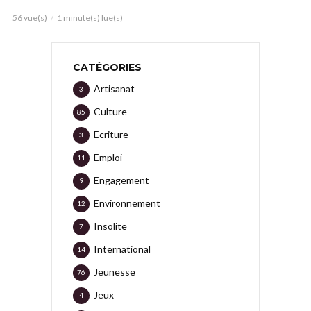
56 vue(s)
1 minute(s) lue(s)
CATÉGORIES
Artisanat
3
Culture
85
Ecriture
3
Emploi
11
Engagement
9
Environnement
12
Insolite
7
International
14
Jeunesse
76
Jeux
4