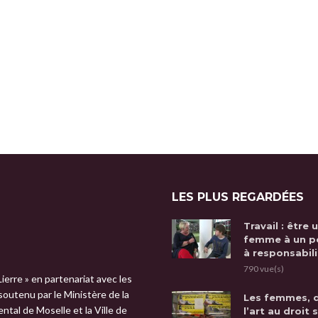
LES PLUS REGARDÉES
Travail : être 
femme à un p
à responsabili
790 vue(s)
Lierre » en partenariat avec les
 soutenu par le Ministère de la
Les femmes, 
tal de Moselle et la Ville de
l’art au droit 