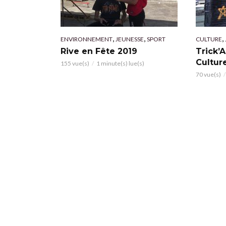
,
,
,
ENVIRONNEMENT
JEUNESSE
SPORT
CULTURE
Rive en Fête 2019
Trick’A
Cultur
155 vue(s)
1 minute(s) lue(s)
70 vue(s)