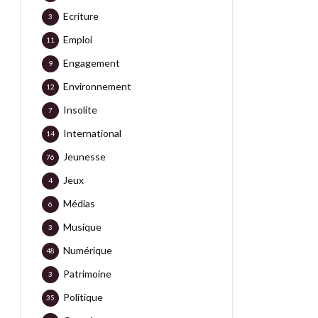
Ecriture
3
Emploi
11
Engagement
9
Environnement
12
Insolite
7
International
14
Jeunesse
76
Jeux
4
Médias
6
Musique
3
Numérique
48
Patrimoine
3
Politique
35