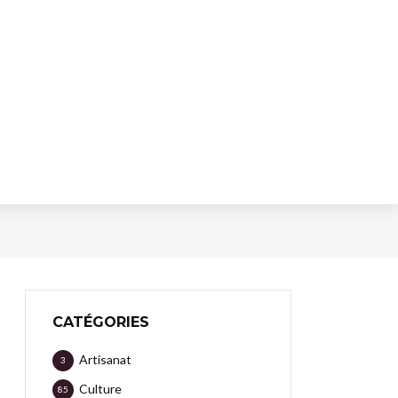
CATÉGORIES
Artisanat
3
Culture
85