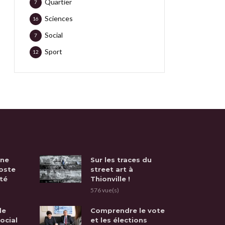
Quartier
7
Sciences
16
Social
7
Sport
12
une
Sur les traces du
oste
street art à
té
Thionville !
576 vue(s)
de
Comprendre le vote
social
et les élections