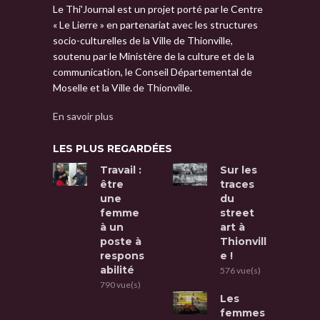
Le Thi'Journal est un projet porté par le Centre
« Le Lierre » en partenariat avec les structures
socio-culturelles de la Ville de Thionville,
soutenu par le Ministère de la culture et de la
communication, le Conseil Départemental de
Moselle et la Ville de Thionville.
En savoir plus
LES PLUS REGARDÉES
Travail :
Sur les
être
traces
une
du
femme
street
à un
art à
poste à
Thionvill
respons
e !
abilité
576 vue(s)
790 vue(s)
Les
femmes