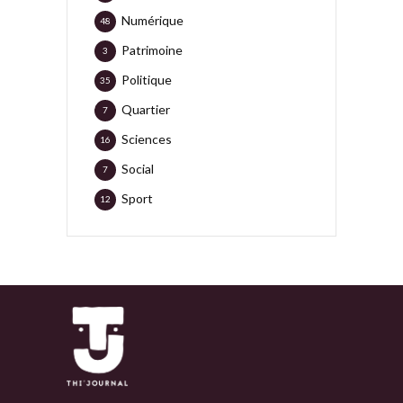
Numérique
48
Patrimoine
3
Politique
35
Quartier
7
Sciences
16
Social
7
Sport
12