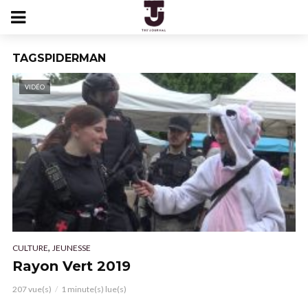
TAGSPIDERMAN
VIDÉO
,
CULTURE
JEUNESSE
Rayon Vert 2019
207 vue(s)
1 minute(s) lue(s)