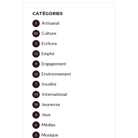
CATÉGORIES
Artisanat
3
Culture
85
Ecriture
3
Emploi
11
Engagement
9
Environnement
12
Insolite
7
International
14
Jeunesse
76
Jeux
4
Médias
6
Musique
3