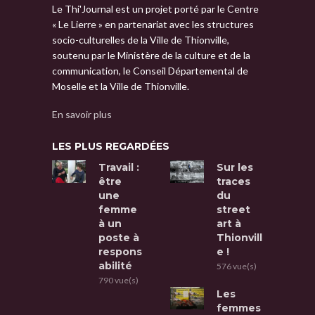
Le Thi'Journal est un projet porté par le Centre
« Le Lierre » en partenariat avec les structures
socio-culturelles de la Ville de Thionville,
soutenu par le Ministère de la culture et de la
communication, le Conseil Départemental de
Moselle et la Ville de Thionville.
En savoir plus
LES PLUS REGARDÉES
Travail :
Sur les
être
traces
une
du
femme
street
à un
art à
poste à
Thionvill
respons
e !
abilité
576 vue(s)
790 vue(s)
Les
femmes