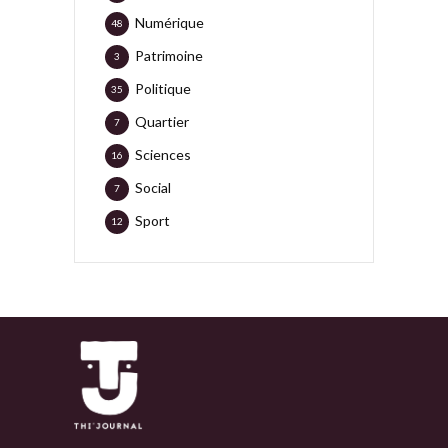
Numérique
48
Patrimoine
3
Politique
35
Quartier
7
Sciences
16
Social
7
Sport
12