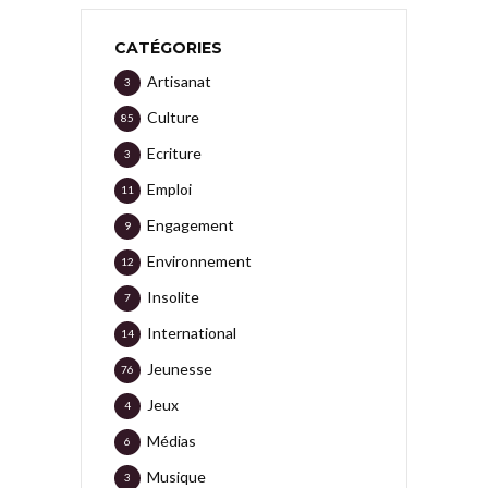
CATÉGORIES
Artisanat
3
Culture
85
Ecriture
3
Emploi
11
Engagement
9
Environnement
12
Insolite
7
International
14
Jeunesse
76
Jeux
4
Médias
6
Musique
3