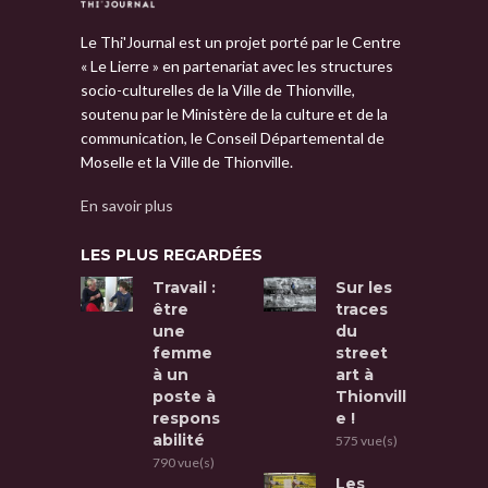
Le Thi'Journal est un projet porté par le Centre
« Le Lierre » en partenariat avec les structures
socio-culturelles de la Ville de Thionville,
soutenu par le Ministère de la culture et de la
communication, le Conseil Départemental de
Moselle et la Ville de Thionville.
En savoir plus
LES PLUS REGARDÉES
Travail :
Sur les
être
traces
une
du
femme
street
à un
art à
poste à
Thionvill
respons
e !
abilité
575 vue(s)
790 vue(s)
Les