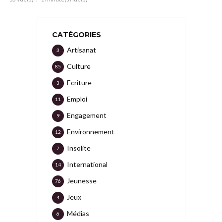
CATÉGORIES
Artisanat
3
Culture
85
Ecriture
3
Emploi
11
Engagement
9
Environnement
12
Insolite
7
International
14
Jeunesse
76
Jeux
4
Médias
6