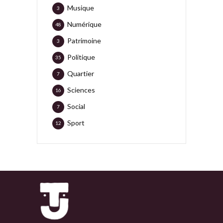
Musique
3
Numérique
48
Patrimoine
3
Politique
35
Quartier
7
Sciences
16
Social
7
Sport
12