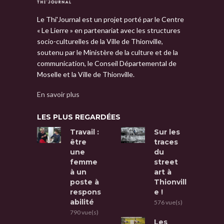
Le Thi'Journal est un projet porté par le Centre
« Le Lierre » en partenariat avec les structures
socio-culturelles de la Ville de Thionville,
soutenu par le Ministère de la culture et de la
communication, le Conseil Départemental de
Moselle et la Ville de Thionville.
En savoir plus
LES PLUS REGARDÉES
Travail :
Sur les
être
traces
une
du
femme
street
à un
art à
poste à
Thionvill
respons
e !
abilité
576 vue(s)
790 vue(s)
Les