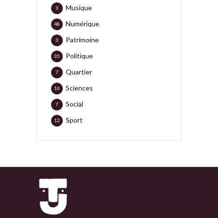
Musique
3
Numérique
48
Patrimoine
3
Politique
35
Quartier
7
Sciences
16
Social
7
Sport
12