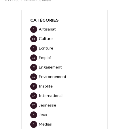
CATÉGORIES
Artisanat
3
Culture
85
Ecriture
3
Emploi
11
Engagement
9
Environnement
12
Insolite
7
International
14
Jeunesse
76
Jeux
4
Médias
6