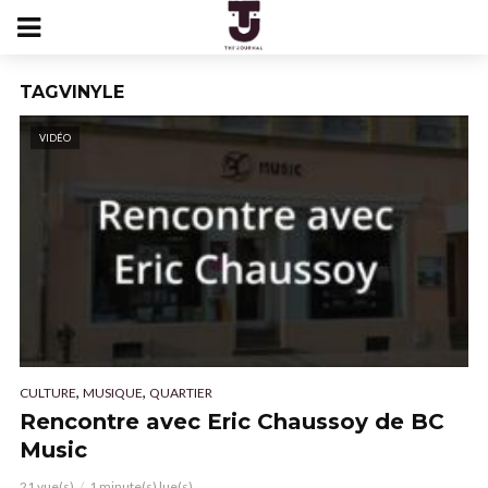
TAGVINYLE
VIDÉO
,
,
CULTURE
MUSIQUE
QUARTIER
Rencontre avec Eric Chaussoy de BC
Music
21 vue(s)
1 minute(s) lue(s)